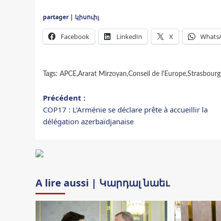
partager | կիսուիլ
Facebook
LinkedIn
X
Whats
Tags:
APCE
,
Ararat Mirzoyan
,
Conseil de l'Europe
,
Strasbourg
Navigation
Précédent :
COP17 : L’Arménie se déclare prête à accueillir la
d’article
délégation azerbaïdjanaise
A lire aussi | Կարդալ նաեւ