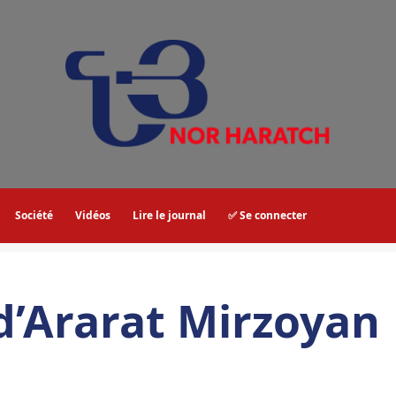
Société
Vidéos
Lire le journal
✅ Se connecter
’Ararat Mirzoyan