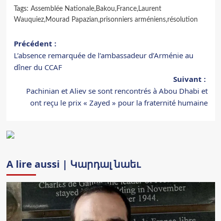
Tags:
Assemblée Nationale
,
Bakou
,
France
,
Laurent
Wauquiez
,
Mourad Papazian
,
prisonniers arméniens
,
résolution
Navigation
Précédent :
L’absence remarquée de l’ambassadeur d’Arménie au
d’article
dîner du CCAF
Suivant :
Pachinian et Aliev se sont rencontrés à Abou Dhabi et
ont reçu le prix « Zayed » pour la fraternité humaine
A lire aussi | Կարդալ նաեւ