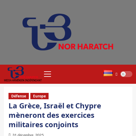
Aller
au
contenu
Menu
principal
MEDIA ARMÉNIEN INDÉPENDANT
Défense
Europe
La Grèce, Israël et Chypre
mèneront des exercices
militaires conjoints
31 décembre, 2025