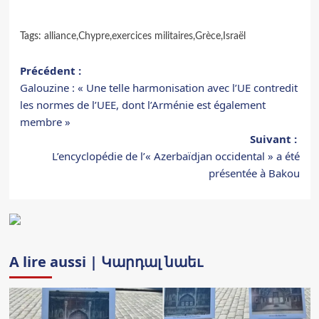
Tags:
alliance
,
Chypre
,
exercices militaires
,
Grèce
,
Israël
Navigation
Précédent :
Galouzine : « Une telle harmonisation avec l’UE contredit
d’article
les normes de l’UEE, dont l’Arménie est également
membre »
Suivant :
L’encyclopédie de l’« Azerbaïdjan occidental » a été
présentée à Bakou
A lire aussi | Կարդալ նաեւ