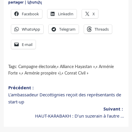
partager | կիսուիլ
Facebook
LinkedIn
X
WhatsApp
Telegram
Threads
E-mail
Tags:
Campagne électorale
,
« Alliance Hayastan »
,
« Arménie
Forte »
,
« Arménie prospère »)
,
« Conrat Civil »
Navigation
Précédent :
L’ambassadeur Decottignies reçoit des représentants de
d’article
start-up
Suivant :
HAUT-KARABAKH : D’un suzerain à l’autre …