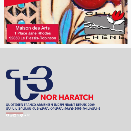
QUOTIDIEN FRANCO-ARMÉNIEN INDÉPENDANT DEPUIS 2009
ԱՆԿԱԽ ՖՐԱՆՍԱ-ՀԱՅԿԱԿԱՆ ՕՐԱԿԱՆ ԹԵՐԹ 2009 ԹՎԱԿԱՆԻՑ
Facebook
Instagram
LinkedIn
X
Spotify
Telegram
E-
mail
ARCHIVES