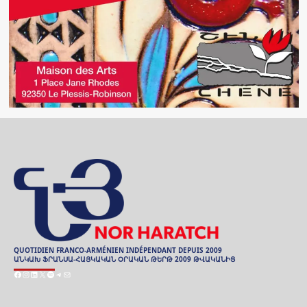
QUOTIDIEN FRANCO-ARMÉNIEN INDÉPENDANT DEPUIS 2009
ԱՆԿԱԽ ՖՐԱՆՍԱ-ՀԱՅԿԱԿԱՆ ՕՐԱԿԱՆ ԹԵՐԹ 2009 ԹՎԱԿԱՆԻՑ
Facebook
Instagram
LinkedIn
X
Spotify
Telegram
E-
mail
ARCHIVES