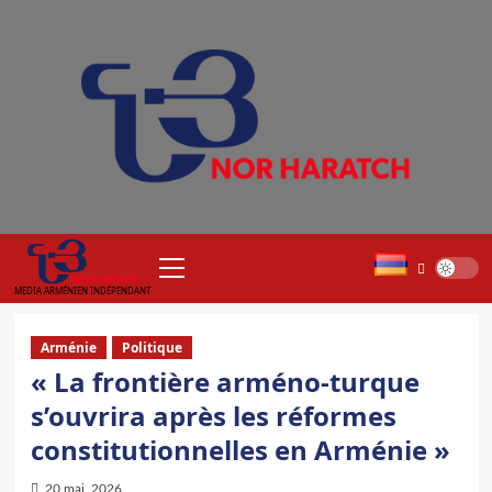
Aller
au
contenu
Menu
principal
MEDIA ARMÉNIEN INDÉPENDANT
Arménie
Politique
« La frontière arméno-turque
s’ouvrira après les réformes
constitutionnelles en Arménie »
20 mai, 2026