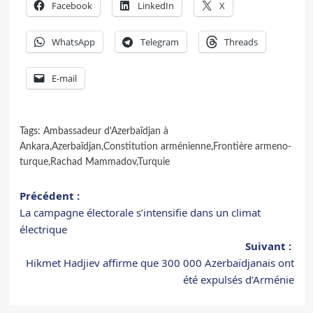
Facebook
LinkedIn
X
WhatsApp
Telegram
Threads
E-mail
Tags:
Ambassadeur d'Azerbaïdjan à
Ankara
,
Azerbaïdjan
,
Constitution arménienne
,
Frontière armeno-
turque
,
Rachad Mammadov
,
Turquie
Navigation
Précédent :
La campagne électorale s’intensifie dans un climat
d’article
électrique
Suivant :
Hikmet Hadjiev affirme que 300 000 Azerbaïdjanais ont
été expulsés d’Arménie