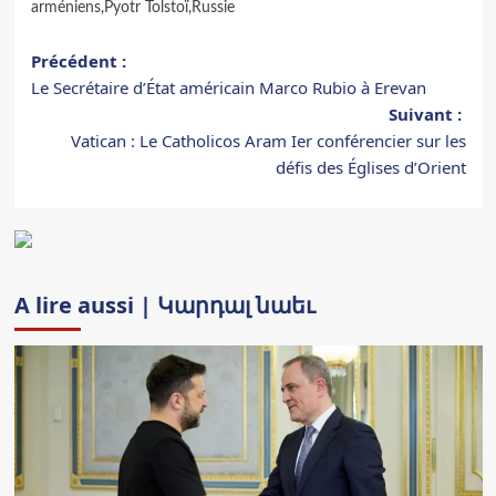
arméniens
,
Pyotr Tolstoï
,
Russie
Navigation
Précédent :
Le Secrétaire d’État américain Marco Rubio à Erevan
d’article
Suivant :
Vatican : Le Catholicos Aram Ier conférencier sur les
défis des Églises d’Orient
A lire aussi | Կարդալ նաեւ