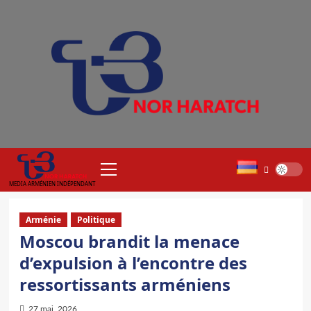
Aller
au
contenu
Menu
principal
MEDIA ARMÉNIEN INDÉPENDANT
Arménie
Politique
Moscou brandit la menace
d’expulsion à l’encontre des
ressortissants arméniens
27 mai, 2026