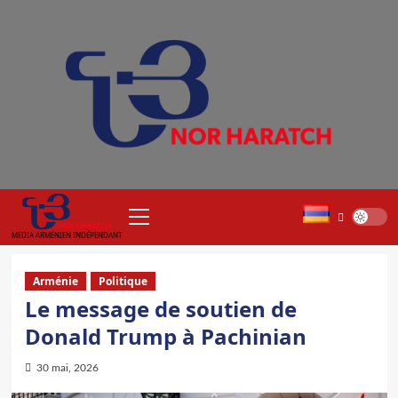
Aller
au
contenu
Menu
principal
MEDIA ARMÉNIEN INDÉPENDANT
Arménie
Politique
Le message de soutien de
Donald Trump à Pachinian
30 mai, 2026