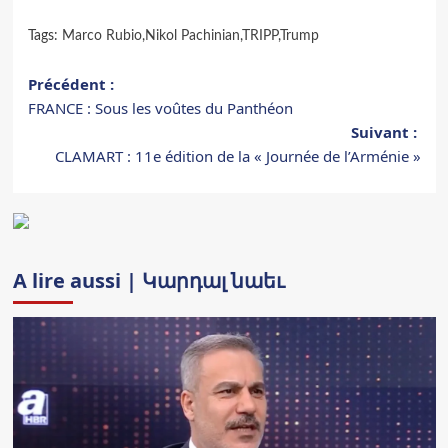
Tags:
Marco Rubio
,
Nikol Pachinian
,
TRIPP
,
Trump
Navigation
Précédent :
FRANCE : Sous les voûtes du Panthéon
d’article
Suivant :
CLAMART : 11e édition de la « Journée de l’Arménie »
A lire aussi | Կարդալ նաեւ