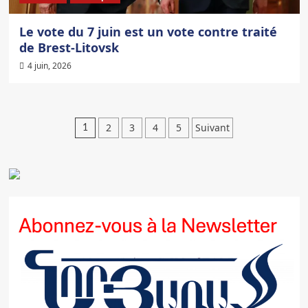
Le vote du 7 juin est un vote contre traité
de Brest-Litovsk
4 juin, 2026
Pagination
2
3
4
5
Suivant
1
des
publications