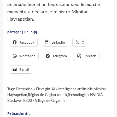
un producteur et un fournisseur pour le marché
mondial »,
a déclaré le ministre Mkhitar
Hayrapetian.
partager | կիսուիլ
Facebook
LinkedIn
X
WhatsApp
Telegram
Threads
E-mail
Tags:
Entreprise « Eleveight AI »
,
Intelligence artificielle
,
Mkhitar
Hayrapetian
,
Région de Gegharkounik
,
Technologie « NVIDIA
Blackwell B300 »
,
Village de Gagarine
Navigation
Précédent :