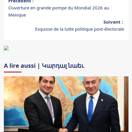
Navigation
Précédent :
Ouverture en grande pompe du Mondial 2026 au
d’article
Mexique
Suivant :
Esquisse de la lutte politique post-électorale
A lire aussi | Կարդալ նաեւ