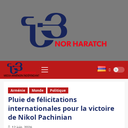
Aller
au
contenu
Menu
principal
MEDIA ARMÉNIEN INDÉPENDANT
Arménie
Monde
Politique
Pluie de félicitations
internationales pour la victoire
de Nikol Pachinian
12 juin, 2026