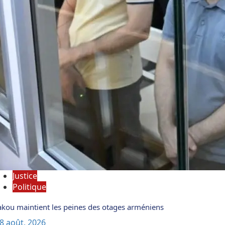
Justice
Politique
kou maintient les peines des otages arméniens
8 août, 2026