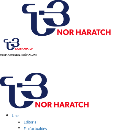
Aller
au
contenu
MEDIA ARMÉNIEN INDÉPENDANT
Menu
principal
Une
Éditorial
Fil d’actualités