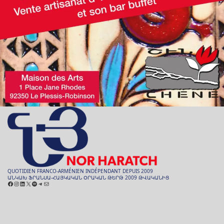
QUOTIDIEN FRANCO-ARMÉNIEN INDÉPENDANT DEPUIS 2009
ԱՆԿԱԽ ՖՐԱՆՍԱ-ՀԱՅԿԱԿԱՆ ՕՐԱԿԱՆ ԹԵՐԹ 2009 ԹՎԱԿԱՆԻՑ
Facebook
Instagram
LinkedIn
X
Spotify
Telegram
E-
mail
ARCHIVES