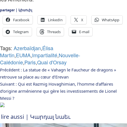
partager | կիսուիլ
Facebook
LinkedIn
X
WhatsApp
Telegram
Threads
E-mail
Tags:
Azerbaïdjan
,
Élisa
Martin
,
EUMA
,
Impartialité
,
Nouvelle-
Calédonie
,
Paris
,
Quai d'Orsay
Navigation
Précédent :
La statue de « Vahagn le Faucheur de dragons »
retrouve sa place au cœur d’Erevan
d’article
Suivant :
Qui est Razmig Hovaghimian, l’homme d’affaires
d’origine arménienne qui gère les investissements de Lionel
Messi ?
 lire aussi | Կարդալ նաեւ