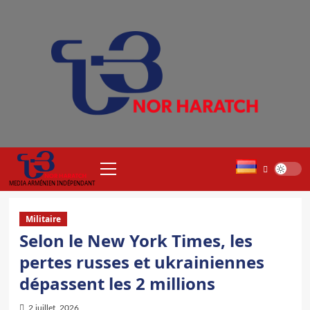
Aller
au
contenu
Menu
principal
MEDIA ARMÉNIEN INDÉPENDANT
Militaire
Selon le New York Times, les
pertes russes et ukrainiennes
dépassent les 2 millions
2 juillet, 2026