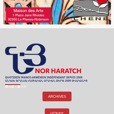
QUOTIDIEN FRANCO-ARMÉNIEN INDÉPENDANT DEPUIS 2009
ԱՆԿԱԽ ՖՐԱՆՍԱ-ՀԱՅԿԱԿԱՆ ՕՐԱԿԱՆ ԹԵՐԹ 2009 ԹՎԱԿԱՆԻՑ
Facebook
Instagram
LinkedIn
X
Spotify
Telegram
E-
mail
ARCHIVES
ԱՐԽԻՒ