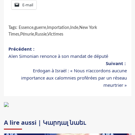
E-mail
Tags:
Essence
,
guerre
,
Importation
,
Inde
,
New York
Times
,
Pénurie
,
Russie
,
Victimes
Navigation
Précédent :
Alen Simonian renonce à son mandat de député
d’article
Suivant :
Erdogan à Israël : « Nous n’accordons aucune
importance aux calomnies proférées par un réseau
meurtrier »
A lire aussi | Կարդալ նաեւ