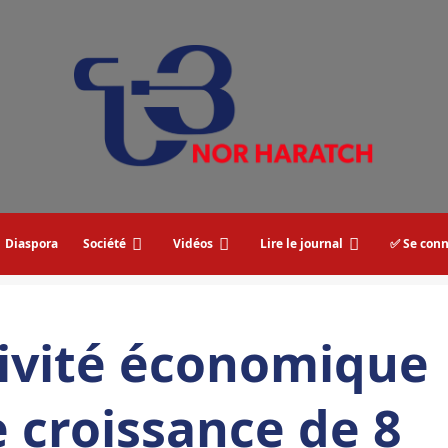
Diaspora
Société
Vidéos
Lire le journal
✅ Se conn
tivité économique
 croissance de 8