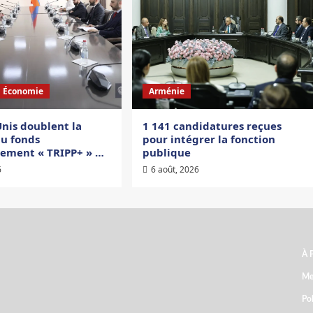
Économie
Arménie
Unis doublent la
1 141 candidatures reçues
du fonds
pour intégrer la fonction
ssement « TRIPP+ » …
publique
6
6 août, 2026
À 
ARCHIVES
Me
Pol