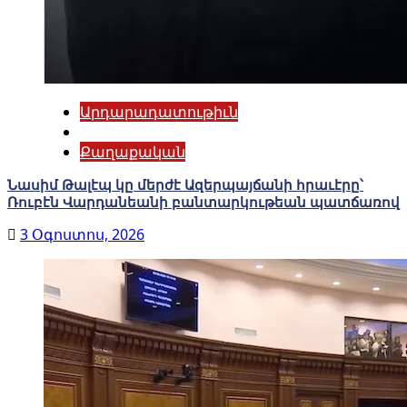
Արդարադատութիւն
Քաղաքական
Նասիմ Թալէպ կը մերժէ Ազերպայճանի հրաւէրը՝
Ռուբէն Վարդանեանի բանտարկութեան պատճառով
3 Օգոստոս, 2026