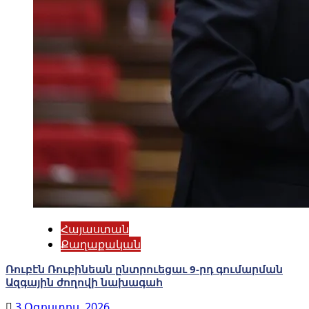
Հայաստան
Քաղաքական
Ռուբէն Ռուբինեան ընտրուեցաւ 9-րդ գումարման
Ազգային ժողովի նախագահ
3 Օգոստոս, 2026