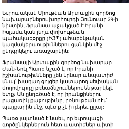
Եւրոպական Միութեան Արտաքին գործոց
նախարարներու խորհուրդի Յունուար 29-ի
նիստին, Ֆրանսա աջակցած է Իրանի
Իսլամական յեղափոխութեան
պահակազօրքը (ԻՅՊ) ահաբեկչական
կազմակերպութիւններու ցանկին մէջ
ընդգրկելու առաջարկին։
Ֆրանսայի Արտաքին գործոց նախարար
Ժան-Նոէլ Պառօ նշած է, որ Իրանի
իշխանութիւնները չեն կրնար անպատիժ
մնալ՝ խաղաղ ցոյցեր կատարող սեփական
ժողովուրդը բռնաճնշումներու ենթարկելէ
ետք։ Ան ընդգծած է, որ իրանցիներու
բացառիկ քաջութիւնը, բռնութեան դէմ
պայքարին մէջ, պէտք չէ ի դերեւ ըլլայ։
Պառօ յայտնած է նաեւ, որ եւրոպացի
գործընկերներուն հետ պատիժներ պիտի