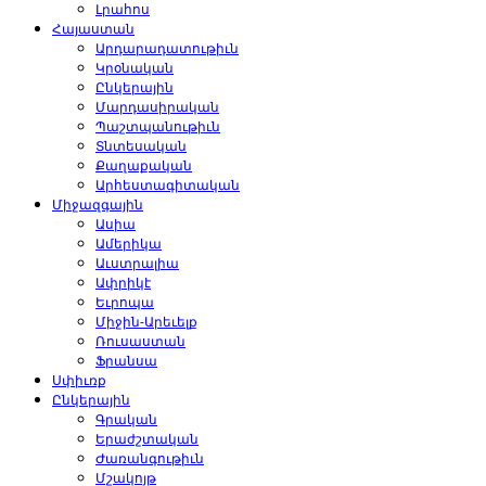
Լրահոս
Հայաստան
Արդարադատութիւն
Կրօնական
Ընկերային
Մարդասիրական
Պաշտպանութիւն
Տնտեսական
Քաղաքական
Արհեստագիտական
Միջազգային
Ասիա
Ամերիկա
Աւստրալիա
Ափրիկէ
Եւրոպա
Միջին-Արեւելք
Ռուսաստան
Ֆրանսա
Սփիւռք
Ընկերային
Գրական
Երաժշտական
Ժառանգութիւն
Մշակոյթ