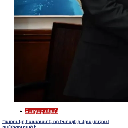
Քաղաքական
Պաքու կը հաստատէ, որ Իսրայէլի վրայ ճնշում
բանեցուցած է…