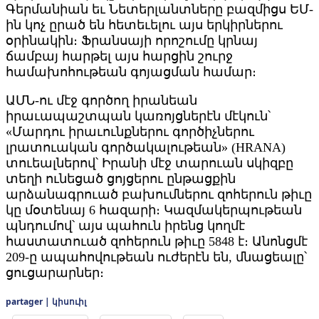
Գերմանիան եւ Նետերլանտները բազմիցս ԵՄ-
ին կոչ ըրած են հետեւելու այս երկիրներու
օրինակին։ Ֆրանսայի որոշումը կրնայ
ճամբայ հարթել այս հարցին շուրջ
համախոհութեան գոյացման համար։
ԱՄՆ-ու մէջ գործող իրանեան
իրաւապաշտպան կառոյցներէն մէկուն՝
«Մարդու իրաւունքներու գործիչներու
լրատուական գործակալութեան» (HRANA)
տուեալներով՝ Իրանի մէջ տարուան սկիզբը
տեղի ունեցած ցոյցերու ընթացքին
արձանագրուած բախումներու զոհերուն թիւը
կը մօտենայ 6 հազարի։ Կազմակերպութեան
պնդումով՝ այս պահուն իրենց կողմէ
հաստատուած զոհերուն թիւը 5848 է։ Անոնցմէ
209-ը ապահովութեան ուժերէն են, մնացեալը՝
ցուցարարներ։
partager | կիսուիլ