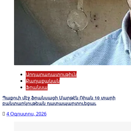
Արդարադատութիւն
Քաղաքական
Ֆրանսա
Պաքուի մէջ ֆրանսացի Մարթէն Ռիան 10 տարի
բանտարկութեան դատապարտուեցաւ
4 Օգոստոս, 2026