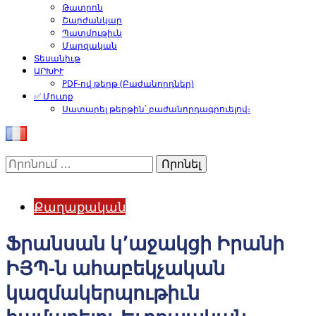
Թատրոն
Շարժանկար
Պատմութիւն
Մարզական
Տեսանիւթ
ԱՐԽԻՒ
PDF-ով թերթ (Բաժանորդներ)
✅ Մուտք
Սատարել թերթին՝ բաժանորդագրուելով։
Որոնել՝
Քաղաքական
Ֆրանսան կ՚աջակցի Իրանի
ԻՅՊ-ն ահաբեկչական
կազմակերպութիւն