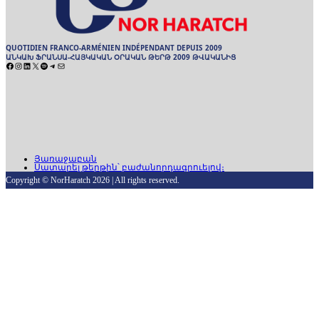
QUOTIDIEN FRANCO-ARMÉNIEN INDÉPENDANT DEPUIS 2009
ԱՆԿԱԽ ՖՐԱՆՍԱ-ՀԱՅԿԱԿԱՆ ՕՐԱԿԱՆ ԹԵՐԹ 2009 ԹՎԱԿԱՆԻՑ
Facebook
Instagram
LinkedIn
X
Spotify
Telegram
Mail
ARCHIVES
ԱՐԽԻՒ
Յառաջաբան
Սատարել թերթին՝ բաժանորդագրուելով։
Copyright © NorHaratch 2026 | All rights reserved.