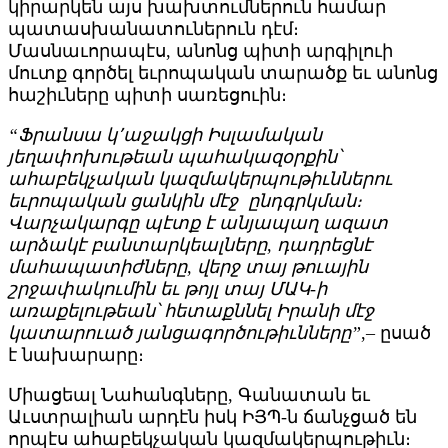
կիրարկեն այս խախտումներուն համար
պատասխանատուներուն դէմ։
Մասնաւորապէս, անոնց պիտի արգիլուի
մուտք գործել եւրոպական տարածք եւ անոնց
հաշիւները պիտի սառեցուին։
“Ֆրանսա կ՚աջակցի Իսլամական
յեղափոխութեան պահակազօրքին՝
ահաբեկչական կազմակերպութիւններու
եւրոպական ցանկին մէջ ընդգրկման։
Վարչակարգը պէտք է անյապաղ ազատ
արձակէ բանտարկեալները, դադրեցնէ
մահապատիժները, վերջ տայ թուային
շրջափակումին եւ թոյլ տայ ՄԱԿ-ի
առաքելութեան՝ հետաքննել Իրանի մէջ
կատարուած յանցագործութիւնները”
,– ըսած
է նախարարը։
Միացեալ Նահանգները, Գանատան եւ
Աւստրալիան արդէն իսկ ԻՅՊ-ն ճանչցած են
որպէս ահաբեկչական կազմակերպութիւն։