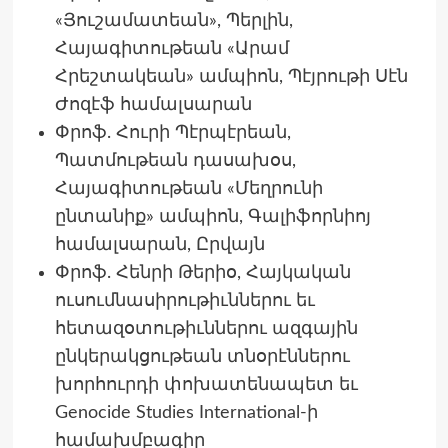
«Յուշամատեան», Պերլին,
Հայագիտութեան «Արամ
Հրեշտակեան» ամպիոն, Պէյրութի Սէն
Ժոզէֆ համալսարան
Փրոֆ. Հուրի Պէրպէրեան,
Պատմութեան դասախօս,
Հայագիտութեան «Մեղրունի
ընտանիք» ամպիոն, Գալիֆորնիոյ
համալսարան, Ըրվայն
Փրոֆ. Հենրի Թերիօ, Հայկական
ուսումնասիրութիւններու եւ
հետազօտութիւններու ազգային
ընկերակցութեան տնօրէններու
խորհուրդի փոխատենապետ եւ
Genocide Studies International-ի
համախմբագիր