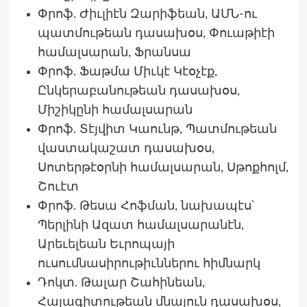
Փրոֆ. Ժիւլիէն Զարիֆեան, ԱՄՆ-ու
պատմութեան դասախօս, Փուաթիէի
համալսարան, Ֆրանսա
Փրոֆ. Ֆաթմա Միւկէ Կէօչէք,
Ընկերաբանութեան դասախօս,
Միշիկընի համալսարան
Փրոֆ. Տէյվիտ Կաունթ, Պատմութեան
վաստակաշատ դասախօս,
Սոտերթէօրնի համալսարան, Սթոքհոլմ,
Շուէտ
Փրոֆ. Թեսա Հոֆման, նախապէս՝
Պերլինի Ազատ համալսարանէն,
Արեւելեան Եւրոպայի
ուսումնասիրութիւններու հիմնարկ
Դոկտ. Թալար Շահինեան,
Հայագիտութեան մնայուն դասախօս,