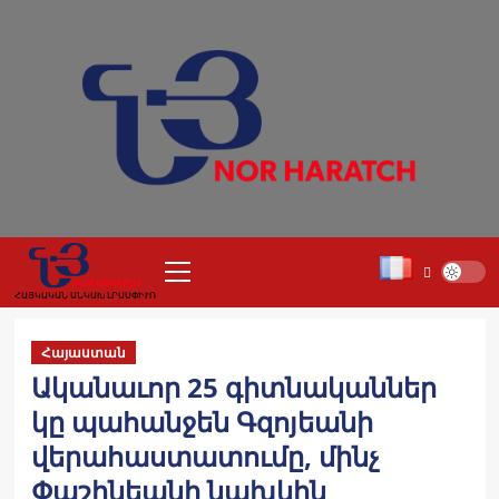
Skip
to
content
Primary
Menu
ՀԱՅԿԱԿԱՆ ԱՆԿԱԽ ԼՐԱՍՓԻՒՌ
Հայաստան
Ականաւոր 25 գիտնականներ
կը պահանջեն Գզոյեանի
վերահաստատումը, մինչ
Փաշինեանի նախկին