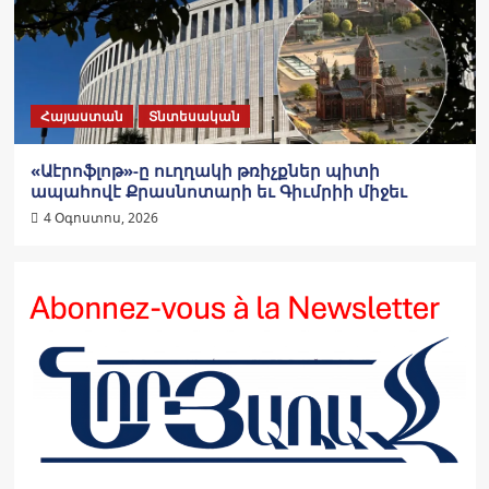
Հայաստան
Տնտեսական
«Աէրոֆլոթ»-ը ուղղակի թռիչքներ պիտի
ապահովէ Քրասնոտարի եւ Գիւմրիի միջեւ
4 Օգոստոս, 2026