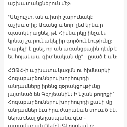
աշխատանքներուն մէջ։
“Անշուշտ, ան պիտի շարունակէ
աշխատիլ։ Առանց անոր՝ չեմ կրնար
պատկերացնել, թէ Հիմնարկը ինչպէս
կրնայ շարունակել իր գործունէութիւնը։
Կարելի է ըսել, որ ան առանցքային դէմք է
եւ հոյակապ գիտնական մը”,– ըսած է ան։
ՀՑԹՀ-ի աշխատակազմն ու հիմնարկի
Հոգաբարձուներու խորհուրդի
անդամները իրենց զօրակցութիւնը
յայտնած են Գզոյեանին։ Ի նշան բողոքի՝
Հոգաբարձուներու խորհուրդի քանի մը
անդամներ եւս հրաժարական տուած են,
ներառեալ ցեղասպանագէտ-
պատմաբան Ռեմոն Գէորգեանը։