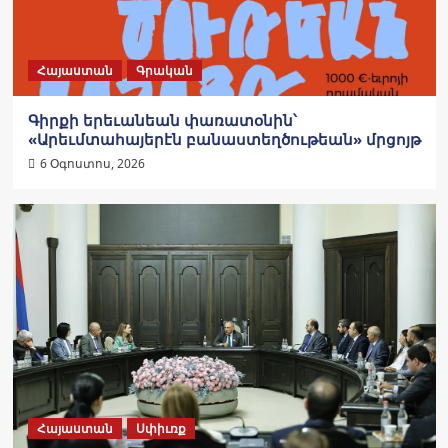
Հայաստան
Գրական
Գիրքի երեւանեան փառատօնին՝
«Արեւմտահայերէն բանաստեղծութեան» մրցոյթ
6 Օգոստոս, 2026
Հայաստան
Սփիւռք