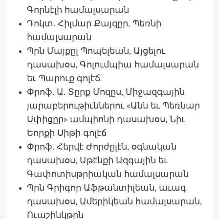
Գորնէլի համալսարան
Դոկտ. Հիլմար Քայզըր, Պեռնի
համալսարան
Պրն Մայքըլ Պոպելեան, Այցելու
դասախօս, Գոլումպիա համալսարան
եւ Պարուք գոլէճ
Փրոֆ. Ա. Տըրք Մոզըս, Միջազգային
յարաբերութիւններու «Անն եւ Պեռնար
Սփիցըր» ամպիոնի դասախօս, Նիւ
Եորքի Սիթի գոլէճ
Փրոֆ. Հերվէ Ժորժըլէն, օգնական
դասախօս, Աթէնքի Ազգային եւ
Գափոտիսթրիական համալսարան
Պրն Գրիգոր Աֆթանտիլեան, աւագ
դասախօս, Ամերիկեան համալսարան,
Ուաշինկթըն