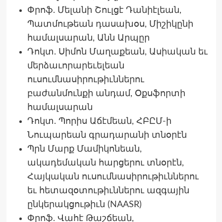
Փրոֆ. Մելանի Շուլցէ Դանիէլեան,
Պատմութեան դասախօս, Միշիկընի
համալսարան, Անն Արպըր
Դոկտ. Սիմոն Մաղաքեան, Ասիական եւ
մերձաւորարեւելեան
ուսումնասիրութիւններու
բաժանմունքի անդամ, Օքսֆորտի
համալսարան
Դոկտ. Պորիս Աճէմեան, ՀԲԸՄ-ի
Նուպարեան գրադարանի տնօրէն
Պրն Մարք Մամիկոնեան,
ակադեմական հարցերու տնօրէն,
Հայկական ուսումնասիրութիւններու
եւ հետազօտութիւններու ազգային
ընկերակցութիւն (NAASR)
Փրոֆ. Վահէ Թաշճեան,