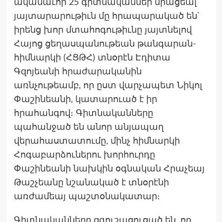
ականաւոր 25 գիտնականներ միացեալ
յայտարարութիւն մը հրապարակած են՝
իրենց խոր մտահոգութիւնը յայտնելով
Հայոց ցեղասպանութեան թանգարան-
հիմնարկի (ՀՑԹՀ) տնօրէն Էդիտա
Գզոյեանի հրաժարականին
առնչութեամբ, որ ըստ վարչապետ Նիկոլ
Փաշինեանի, կատարուած է իր
հրահանգով։ Գիտնականները
պահանջած են անոր անյապաղ
վերահաստատումը, մինչ հիմնարկի
Հոգաբարձուներու խորհուրդը
Փաշինեանի նախկին օգնական Հրաչեայ
Թաշչեանը նշանակած է տնօրէնի
առժամեայ պաշտօնակատար։
Գիտնականները զգուշացուցած են, որ