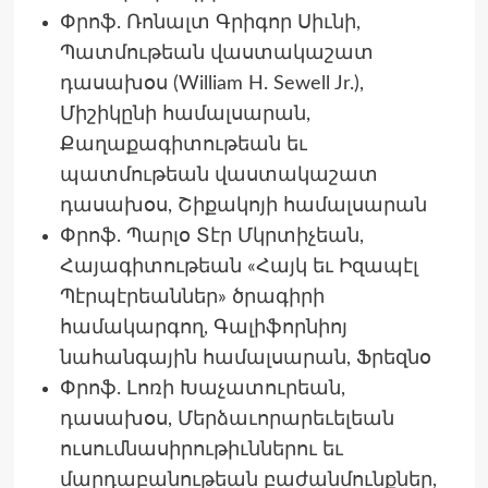
Փրոֆ. Ռոնալտ Գրիգոր Սիւնի,
Պատմութեան վաստակաշատ
դասախօս (William H. Sewell Jr.),
Միշիկընի համալսարան,
Քաղաքագիտութեան եւ
պատմութեան վաստակաշատ
դասախօս, Շիքակոյի համալսարան
Փրոֆ. Պարլօ Տէր Մկրտիչեան,
Հայագիտութեան «Հայկ եւ Իզապէլ
Պէրպէրեաններ» ծրագիրի
համակարգող, Գալիֆորնիոյ
նահանգային համալսարան, Ֆրեզնօ
Փրոֆ. Լոռի Խաչատուրեան,
դասախօս, Մերձաւորարեւելեան
ուսումնասիրութիւններու եւ
մարդաբանութեան բաժանմունքներ,