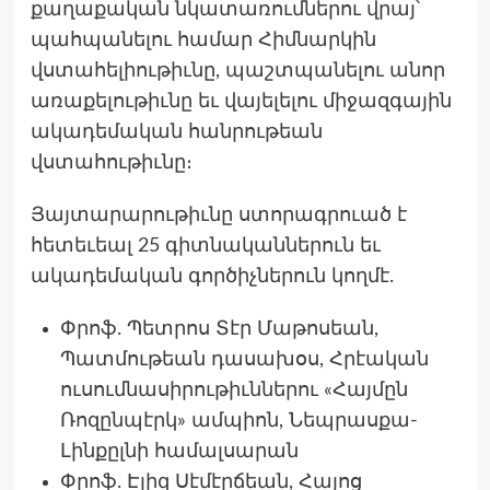
քաղաքական նկատառումներու վրայ՝
պահպանելու համար Հիմնարկին
վստահելիութիւնը, պաշտպանելու անոր
առաքելութիւնը եւ վայելելու միջազգային
ակադեմական հանրութեան
վստահութիւնը։
Յայտարարութիւնը ստորագրուած է
հետեւեալ 25 գիտնականներուն եւ
ակադեմական գործիչներուն կողմէ.
Փրոֆ. Պետրոս Տէր Մաթոսեան,
Պատմութեան դասախօս, Հրէական
ուսումնասիրութիւններու «Հայմըն
Ռոզընպէրկ» ամպիոն, Նեպրասքա-
Լինքըլնի համալսարան
Փրոֆ. Էլիզ Սէմէրճեան, Հայոց