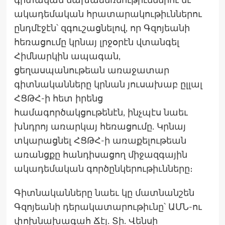
գիտական նախաձեռնութիւններու եւ
ակադեմական հրատարակութիւններու
ընդմէջէն՝ զգուշացնելով, որ Գզոյեանի
հեռացումը կրնայ լրջօրէն վտանգել
Հիմնարկին ապագան,
ցեղասպանութեան առաջատար
գիտնականները կրնան յուսախաբ ըլլալ
ՀՑԹՀ-ի հետ իրենց
համագործակցութենէն, ինչպէս նաեւ
խնդրոյ առարկայ հեռացումը. Կրնայ
տկարացնել ՀՑԹՀ-ի առաքելութեան
առանցքը հանդիսացող միջազգային
ակադեմական գործընկերութիւնները։
Գիտնականները նաեւ կը մատնանշեն
Գզոյեանի դերակատարութիւնը՝ ԱՄՆ-ու
փոխնախագահ Ճէյ. Տի. Վենսի