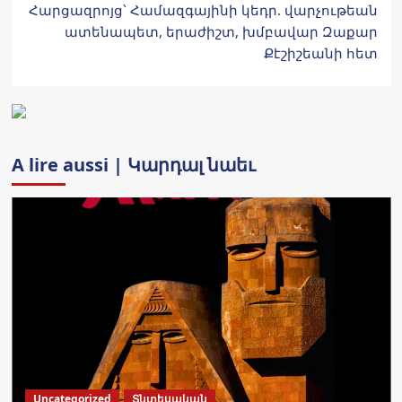
Հարցազրոյց՝ Համազգայինի կեդր. վարչութեան
ատենապետ, երաժիշտ, խմբավար Զաքար
Քէշիշեանի հետ
A lire aussi | Կարդալ նաեւ
Uncategorized
Տնտեսական