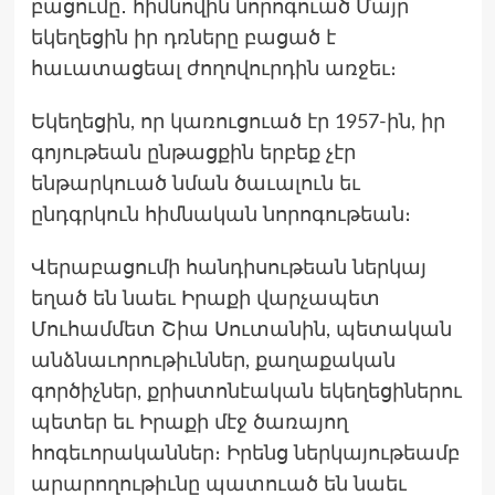
բացումը․ հիմնովին նորոգուած Մայր
եկեղեցին իր դռները բացած է
հաւատացեալ ժողովուրդին առջեւ։
Եկեղեցին, որ կառուցուած էր 1957-ին, իր
գոյութեան ընթացքին երբեք չէր
ենթարկուած նման ծաւալուն եւ
ընդգրկուն հիմնական նորոգութեան։
Վերաբացումի հանդիսութեան ներկայ
եղած են նաեւ Իրաքի վարչապետ
Մուհամմետ Շիա Սուտանին, պետական
անձնաւորութիւններ, քաղաքական
գործիչներ, քրիստոնէական եկեղեցիներու
պետեր եւ Իրաքի մէջ ծառայող
հոգեւորականներ։ Իրենց ներկայութեամբ
արարողութիւնը պատուած են նաեւ