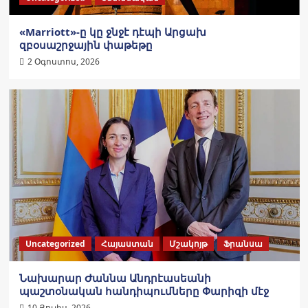
«Marriott»-ը կը ջնջէ դէպի Արցախ
զբօսաշրջային փաթեթը
2 Օգոստոս, 2026
Uncategorized
Հայաստան
Մշակոյթ
Ֆրանսա
Նախարար Ժաննա Անդրէասեանի
պաշտօնական հանդիպումները Փարիզի մէջ
10 Յուլիս, 2026