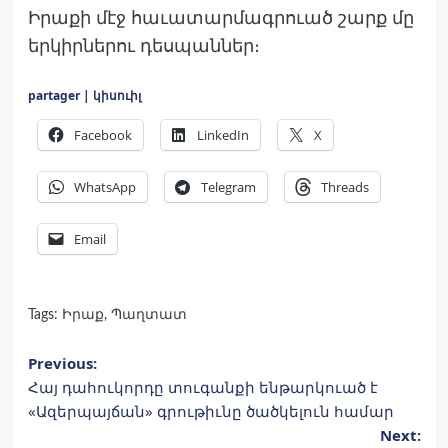
Իրաքի մէջ հաւատարմագրուած շարք մը
երկիրներու դեսպաններ։
partager | կիսուիլ
Facebook
LinkedIn
X
WhatsApp
Telegram
Threads
Email
Tags:
Իրաք
,
Պաղտատ
Post
Previous:
Հայ դահուկորդը տուգանքի ենթարկուած է
navigation
«Ազերպայճան» գրութիւնը ծածկելուն համար
Next: