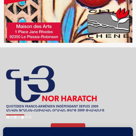
QUOTIDIEN FRANCO-ARMÉNIEN INDÉPENDANT DEPUIS 2009
ԱՆԿԱԽ ՖՐԱՆՍԱ-ՀԱՅԿԱԿԱՆ ՕՐԱԿԱՆ ԹԵՐԹ 2009 ԹՎԱԿԱՆԻՑ
Facebook
Instagram
LinkedIn
X
Spotify
Telegram
Mail
ARCHIVES