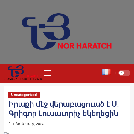
Skip
to
content
Primary
Menu
ՀԱՅԿԱԿԱՆ ԱՆԿԱԽ ԼՐԱՍՓԻՒՌ
Uncategorized
Իրաքի մէջ վերաբացուած է Ս.
Գրիգոր Լուսաւորիչ եկեղեցին
4 Յունուար, 2026