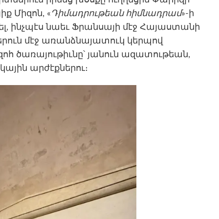
տներուն իրենց խօսքը ուղղեցին Փարիզի
ք Միզոն, «
Դիմադրութեան հիմնադրամ
»-ի
լ, ինչպէս նաեւ Ֆրանսայի մէջ Հայաստանի
րուն մէջ առանձնայատուկ կերպով
ոհ ծառայութիւնը՝ յանուն ազատութեան,
յին արժէքներու։