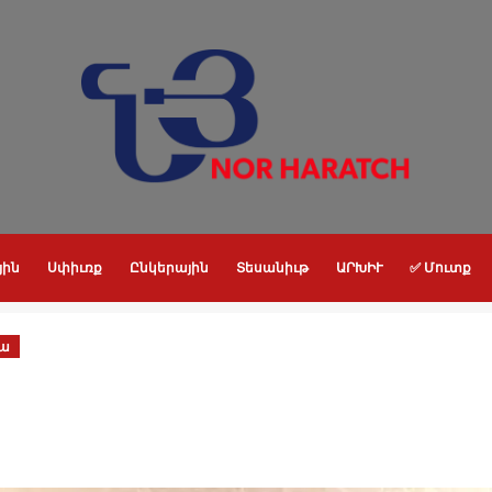
յին
Սփիւռք
Ընկերային
Տեսանիւթ
ԱՐԽԻՒ
✅ Մուտք
ա