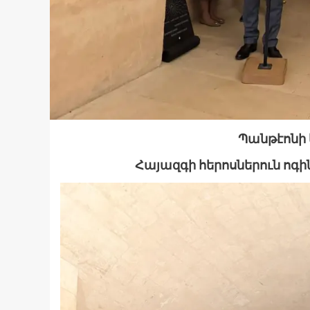
Պանթէոնի
Հայազգի հերոսներուն ոգին