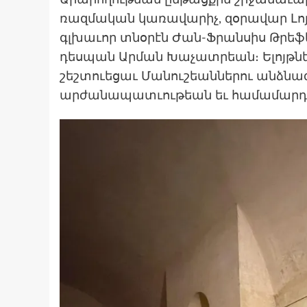
Արարողութեան ընթացքին շրջանաւար
ռազմական կառավարիչ, զօրավար Լոյի
գլխաւոր տնօրէն Ժան-Ֆրանսիս Թրեֆե
դեսպան Արման Խաչատրեան։ Ելոյթնե
շեշտուեցաւ Մանուշեաններու անձնազ
արժանապատւութեան եւ համամարդկա