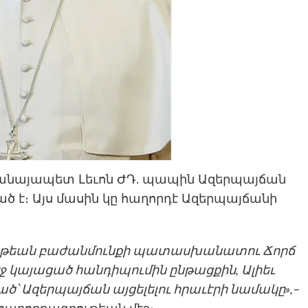
ահանայապետ Լեւոն ԺԴ. պապին Ազերպայճան
ած է։ Այս մասին կը հաղորդէ Ազերպայճանի
սութեան բաժանմունքի պատասխանատու Ճորճ
ջ կայացած հանդիպումին ընթացքին, Ալիեւ
ած՝ Ազերպայճան այցելելու հրաւէրի նամակը»,
–