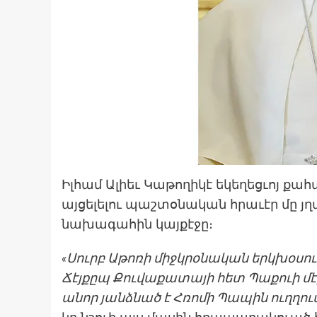
Իլհամ Ալիեւ Կաթողիկէ եկեղեցւոյ ք
այցելելու պաշտօնական հրաւէր մը յղ
նախագահին կայքէջը։
«Սուրբ Աթոռի միջկրօնական երկխօ
Ճէյքըպ Քուվաքատայի հետ Պաքուի մէ
անոր յանձնած է Հռոմի Պապին ուղղու