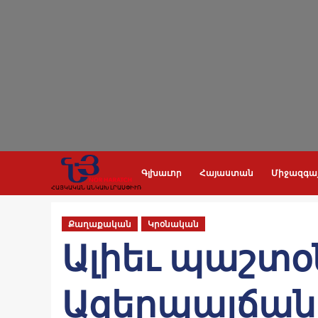
Skip
to
content
Գլխաւոր
Հայաստան
Միջազգա
ՀԱՅԿԱԿԱՆ ԱՆԿԱԽ ԼՐԱՍՓԻՒՌ
Քաղաքական
Կրօնական
Ալիեւ պաշտ
Ազերպայճան 