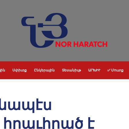
յին
Սփիւռք
Ընկերային
Տեսանիւթ
ԱՐԽԻՒ
✅ Մուտք
օնապէս
հրաւիրած է