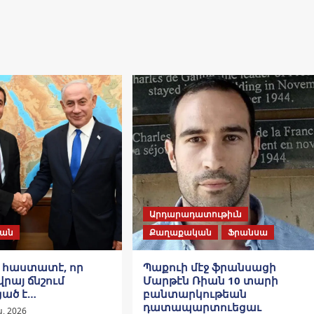
Արդարադատութիւն
ան
Քաղաքական
Ֆրանսա
ը հաստատէ, որ
Պաքուի մէջ ֆրանսացի
վրայ ճնշում
Մարթէն Ռիան 10 տարի
ցած է…
բանտարկութեան
դատապարտուեցաւ
, 2026