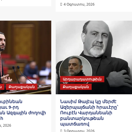
4 Օգոստոս, 2026
Արդարադատութիւն
ն
Քաղաքական
Քաղաքական
ուբինեան
Նասիմ Թալէպ կը մերժէ
աւ 9-րդ
Ազերպայճանի հրաւէրը՝
ն Ազգային ժողովի
Ռուբէն Վարդանեանի
հ
բանտարկութեան
պատճառով
, 2026
3 Օգոստոս, 2026