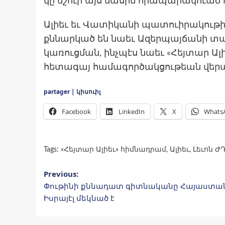
կը նշուի այս մասին հրապարակուած 
Ալիեւ եւ Վատիկանի պատուիրակութի
քննարկած են նաեւ Ազերպայճանի տար
կառուցման, ինչպէս նաեւ «Հեյտար Ալի
հետագայ համագործակցութեան վերա
partager | կիսուիլ
Facebook
LinkedIn
X
Whats
Tags:
«Հեյտար Ալիեւ» հիմնադրամ
,
Ալիեւ
,
Լեւոն ԺԴ
Post
Previous:
Փութինի քննադատ գիտնականը Հայաստա
navigation
Իսրայէլ մեկնած է