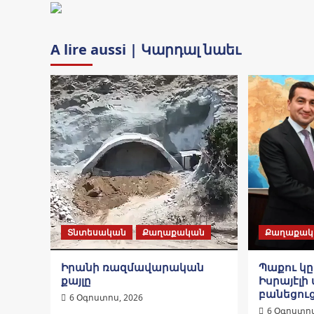
A lire aussi | Կարդալ նաեւ
Տնտեսական
Քաղաքական
Քաղաքակ
Իրանի ռազմավարական
Պաքու կ
քայլը
Իսրայէլի 
բանեցու
6 Օգոստոս, 2026
6 Օգոստոս