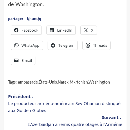
de Washington.
partager | կիսուիլ
Facebook
LinkedIn
X
WhatsApp
Telegram
Threads
E-mail
Tags:
ambassade
,
États-Unis
,
Narek Mkrtchian
,
Washington
Navigation
Précédent :
Le producteur arméno-américain Sev Ohanian distingué
d’article
aux Golden Globes
Suivant :
L’Azerbaïdjan a remis quatre otages à l’Arménie