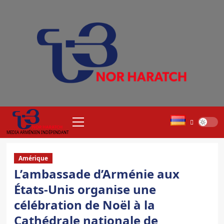
Aller
au
contenu
Menu
principal
MEDIA ARMÉNIEN INDÉPENDANT
Amérique
L’ambassade d’Arménie aux
États-Unis organise une
célébration de Noël à la
Cathédrale nationale de