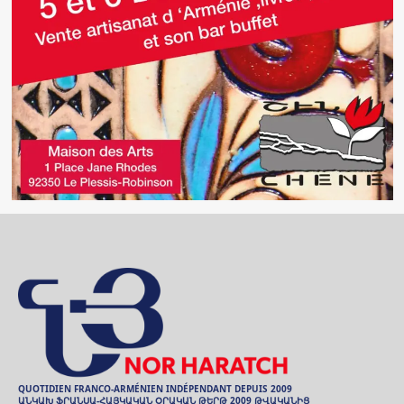
QUOTIDIEN FRANCO-ARMÉNIEN INDÉPENDANT DEPUIS 2009
ԱՆԿԱԽ ՖՐԱՆՍԱ-ՀԱՅԿԱԿԱՆ ՕՐԱԿԱՆ ԹԵՐԹ 2009 ԹՎԱԿԱՆԻՑ