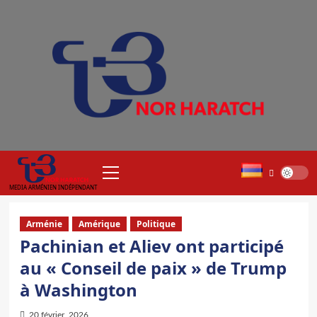
Aller
au
contenu
Menu
principal
MEDIA ARMÉNIEN INDÉPENDANT
Arménie
Amérique
Politique
Pachinian et Aliev ont participé
au « Conseil de paix » de Trump
à Washington
20 février, 2026