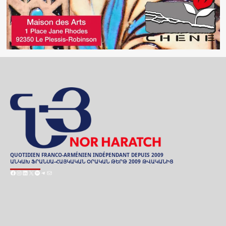
QUOTIDIEN FRANCO-ARMÉNIEN INDÉPENDANT DEPUIS 2009
ԱՆԿԱԽ ՖՐԱՆՍԱ-ՀԱՅԿԱԿԱՆ ՕՐԱԿԱՆ ԹԵՐԹ 2009 ԹՎԱԿԱՆԻՑ
Facebook
Instagram
LinkedIn
X
Spotify
Telegram
E-
mail
ARCHIVES