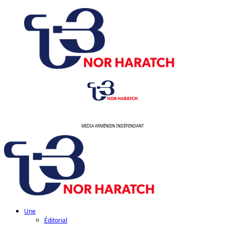
Aller
au
contenu
MEDIA ARMÉNIEN INDÉPENDANT
Menu
principal
Une
Éditorial