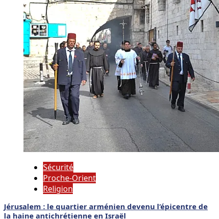
Sécurité
Proche-Orient
Religion
Jérusalem : le quartier arménien devenu l’épicentre de
la haine antichrétienne en Israël