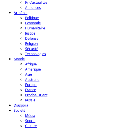
Fil d’actualités
Annonces
Arménie
Politique
Économie
Humanitaire
Justice
Défense
Religion
Sécurité
Technologies
Monde
Afrique
Amérique
Asie
Australie
Europe
France
Proche-Orient
Russie
Diaspora
Société
Média
Sports
Culture