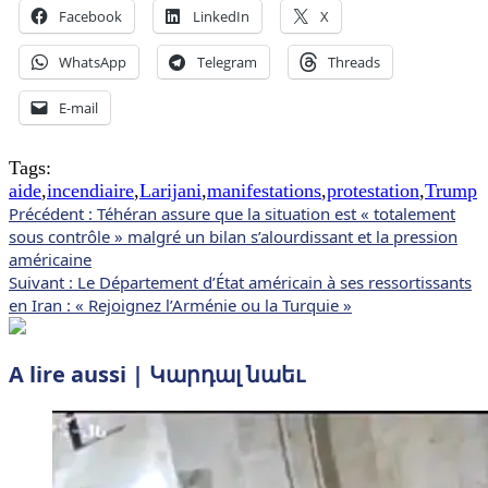
Facebook
LinkedIn
X
WhatsApp
Telegram
Threads
E-mail
Tags:
aide
,
incendiaire
,
Larijani
,
manifestations
,
protestation
,
Trump
Navigation
Précédent :
Téhéran assure que la situation est « totalement
sous contrôle » malgré un bilan s’alourdissant et la pression
d’article
américaine
Suivant :
Le Département d’État américain à ses ressortissants
en Iran : « Rejoignez l’Arménie ou la Turquie »
A lire aussi | Կարդալ նաեւ