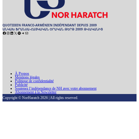
QUOTIDIEN FRANCO-ARMÉNIEN INDÉPENDANT DEPUIS 2009
ԱՆԿԱԽ ՖՐԱՆՍԱ-ՀԱՅԿԱԿԱՆ ՕՐԱԿԱՆ ԹԵՐԹ 2009 ԹՎԱԿԱՆԻՑ
Facebook
Instagram
LinkedIn
X
Spotify
Telegram
E-
mail
ARCHIVES
ԱՐԽԻՒ
À Propos
Mentions légales
Politique de confidentialité
Publicité
Soutenez l’indépendance de NH avec votre abonnement
Abonnement à la Newsletter
Copyright © NorHaratch 2026 | All rights reserved.