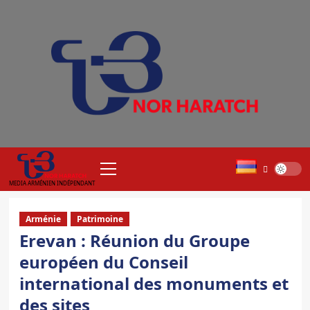
Aller
au
contenu
Menu
principal
MEDIA ARMÉNIEN INDÉPENDANT
Arménie
Patrimoine
Erevan : Réunion du Groupe
européen du Conseil
international des monuments et
des sites