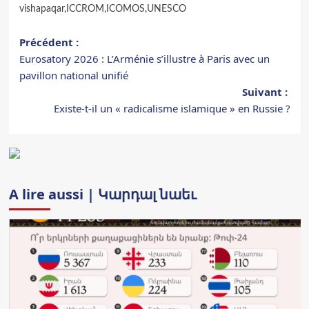
vishapaqar
,
ICCROM
,
ICOMOS
,
UNESCO
Navigation
Précédent :
Eurosatory 2026 : L’Arménie s’illustre à Paris avec un
d’article
pavillon national unifié
Suivant :
Existe-t-il un « radicalisme islamique » en Russie ?
A lire aussi | Կարդալ նաեւ