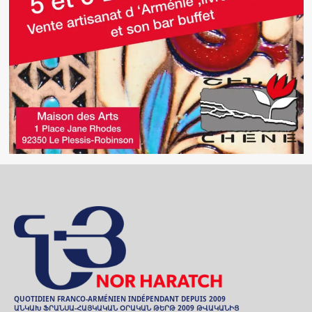
QUOTIDIEN FRANCO-ARMÉNIEN INDÉPENDANT DEPUIS 2009
ԱՆԿԱԽ ՖՐԱՆՍԱ-ՀԱՅԿԱԿԱՆ ՕՐԱԿԱՆ ԹԵՐԹ 2009 ԹՎԱԿԱՆԻՑ