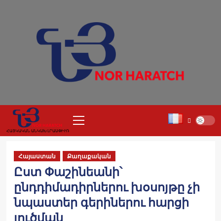
Skip
to
content
Primary
Menu
ՀԱՅԿԱԿԱՆ ԱՆԿԱԽ ԼՐԱՍՓԻՒՌ
Հայաստան
Քաղաքական
Ըստ Փաշինեանի՝
ընդդիմադիրներու խօսոյթը չի
նպաստեր գերիներու հարցի
լուծման