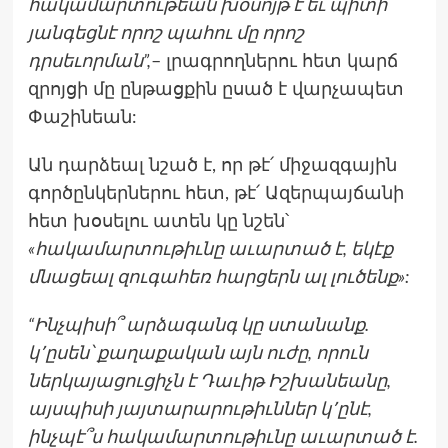
հակամարտութեան խօսոյթ է եւ պիտի
յանգեցնէ որոշ պահու մը որոշ
դրսեւորման”,
– լրագրողներու հետ կարճ
զրոյցի մը ընթացքին ըսած է վարչապետ
Փաշինեան:
Ան դարձեալ նշած է, որ թէ՛ միջազգային
գործընկերներու հետ, թէ՛ Ազերպայճանի
հետ խօսելու ատեն կը նշեն՝
«հակամարտութիւնը աւարտած է, եկէք
մնացեալ զուգահեռ հարցերն ալ լուծենք»:
“Ինչպիսի՞ արձագանգ կը ստանանք.
կ՚ըսեն՝ քաղաքական այն ուժը, որուն
ներկայացուցիչն է Դաւիթ Իշխանեանը,
այսպիսի յայտարարութիւններ կ՚ընէ,
ինչպէ՞ս հակամարտութիւնը աւարտած է.