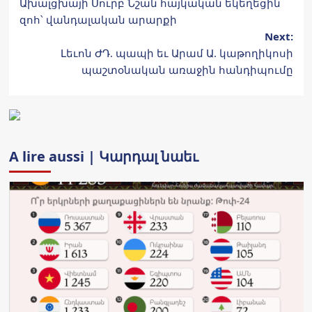
Ախալցխայի Սուրբ Նշան հայկական եկեղեցին
navigation
զոհ՝ վանդալական արարքի
Next:
Լեւոն ԺԴ. պապի եւ Արամ Ա. կաթողիկոսի
պաշտօնական առաջին հանդիպումը
A lire aussi | Կարդալ նաեւ