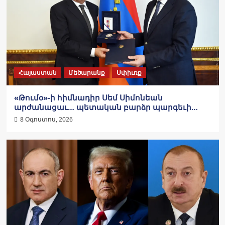
Հայաստան
Մեծարանք
Սփիւռք
«Թումօ»-ի հիմնադիր Սեմ Սիմոնեան
արժանացաւ… պետական բարձր պարգեւի…
8 Օգոստոս, 2026