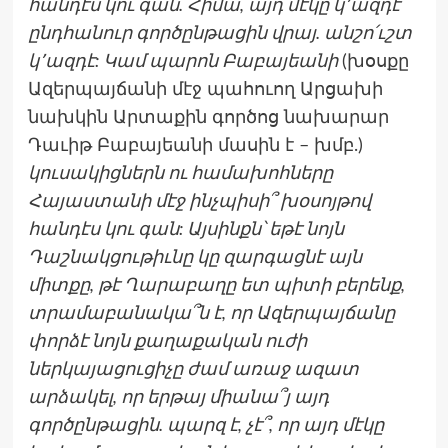
հանդէս կու գան. Հիմա, այդ մէկը կ՚ազդէ՞
ընդհանուր գործընթացին վրայ. անշո՛ւշտ
կ՚ազդէ: Կամ պարոն Բաբայեանի
(խօսքը
Ազերպայճանի մէջ պահուող Արցախի
նախկին Արտաքին գործոց նախարար
Դաւիթ Բաբայեանի մասին է – խմբ.)
կուսակիցներն ու համախոհները
Հայաստանի մէջ ինչպիսի՞ խօսոյթով
հանդէս կու գան: Այսինքն՝ եթէ նոյն
Դաշնակցութիւնը կը զարգացնէ այն
միտքը, թէ Ղարաբաղը ետ պիտի բերենք,
տրամաբանակա՞ն է, որ Ազերպայճանը
փորձէ նոյն քաղաքական ուժի
ներկայացուցիչը ժամ առաջ ազատ
արձակել, որ երթայ միանա՞յ այդ
գործընթացին. պարզ է, չէ՞, որ այդ մէկը