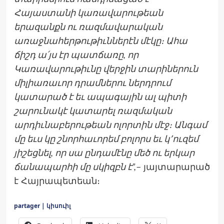
Հայաստանի կառավարութեան
երազանքն ու ռազմավարական
առաջնահերթութիւններէն մէկը։ Ահա
ճիշդ ա՛յս էր պատճառը, որ
Կառավարութիւնը վերջին տարիներուն
միլիառաւոր դրամներու ներդրում
կատարած է եւ ապագային ալ պիտի
շարունակէ կատարել ռազմական
արդիւնաբերութեան ոլորտին մէջ։ Անգամ
մը եւս կը շնորհաւորեմ բոլորս եւ կ՚ուզեմ
յիշեցնել, որ սա ընդամէնը մեծ ու երկար
ճանապարհի մը սկիզբն է”,
– յայտարարած
է Հայրապետեան։
partager | կիսուիլ