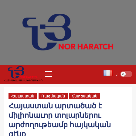
Skip
to
content
Primary
Menu
ՀԱՅԿԱԿԱՆ ԱՆԿԱԽ ԼՐԱՍՓԻՒՌ
Հայաստան
Ռազմական
Տնտեսական
Հայաստան արտածած է
միլիոնաւոր տոլարներու
արժողութեամբ հայկական
զէնք