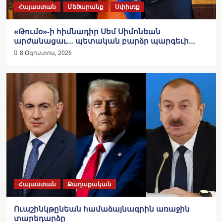
Հայաստան
Մեծարանք
Սփիւռք
«Թումօ»-ի հիմնադիր Սեմ Սիմոնեան
արժանացաւ… պետական բարձր պարգեւի…
8 Օգոստոս, 2026
Հայաստան
Քաղաքական
Ուաշինկթընեան համաձայնագրին առաջին
տարեդարձը