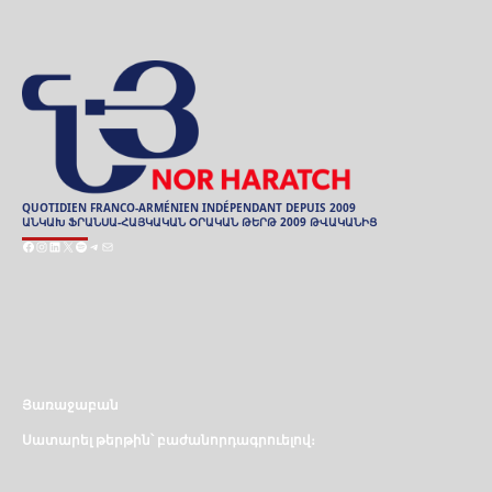
QUOTIDIEN FRANCO-ARMÉNIEN INDÉPENDANT DEPUIS 2009
ԱՆԿԱԽ ՖՐԱՆՍԱ-ՀԱՅԿԱԿԱՆ ՕՐԱԿԱՆ ԹԵՐԹ 2009 ԹՎԱԿԱՆԻՑ
Facebook
Instagram
LinkedIn
X
Spotify
Telegram
Mail
ARCHIVES
ԱՐԽԻՒ
Յառաջաբան
Սատարել թերթին՝ բաժանորդագրուելով։