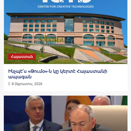
Հայաստան
Ինչպէ՛ս «Թումօ»-ն կը կերտէ Հայաստանի
ապագան
8 Օգոստոս, 2026