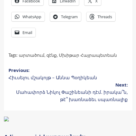
Facebook
LinkedIn
X
WhatsApp
Telegram
Threads
Email
Tags:
արտածում
,
զէնք
,
Մխիթար Հայրապետեան
Post
Previous:
Հիւսելու մշա­կոյթ – Ան­նա Պօ­ղիկեան
navigation
Next:
Մահափորձ Նիկոլ Փաշինեանի դէմ. իրակա՞ն,
թէ՞ խառնաձեւ սպառնալիք