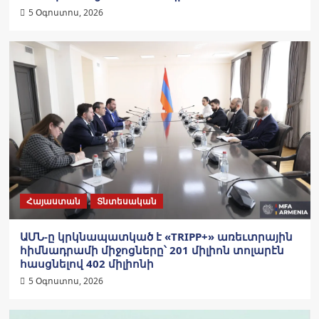
5 Օգոստոս, 2026
Հայաստան
Տնտեսական
ԱՄՆ-ը կրկնապատկած է «TRIPP+» առեւտրային
հիմնադրամի միջոցները՝ 201 միլիոն տոլարէն
հասցնելով 402 միլիոնի
5 Օգոստոս, 2026