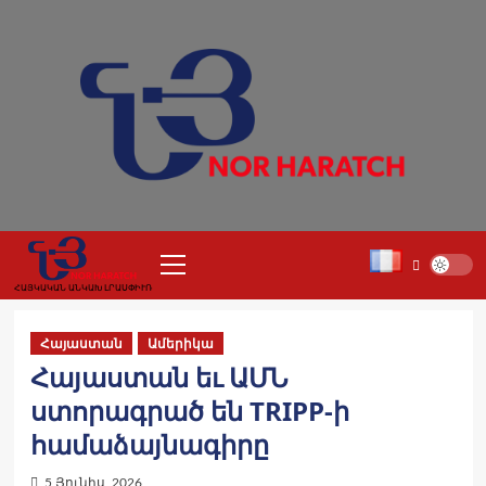
Skip
to
content
Primary
Menu
ՀԱՅԿԱԿԱՆ ԱՆԿԱԽ ԼՐԱՍՓԻՒՌ
Հայաստան
Ամերիկա
Հայաստան եւ ԱՄՆ
ստորագրած են TRIPP-ի
համաձայնագիրը
5 Յունիս, 2026