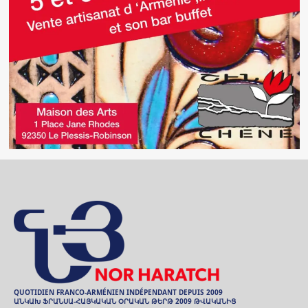
QUOTIDIEN FRANCO-ARMÉNIEN INDÉPENDANT DEPUIS 2009
ԱՆԿԱԽ ՖՐԱՆՍԱ-ՀԱՅԿԱԿԱՆ ՕՐԱԿԱՆ ԹԵՐԹ 2009 ԹՎԱԿԱՆԻՑ