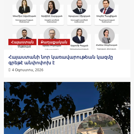
Հայաստան
Քաղաքական
Հայաստանի նոր կառավարութեան կազմը
գրեթէ անփոփոխ է
4 Օգոստոս, 2026