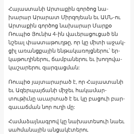
Հա­յաս­տա­նի Ար­տա­քին գոր­ծոց նա­
խարար Արա­րատ Միր­զո­յեան եւ ԱՄՆ-ու
Ար­տա­քին գոր­ծոց նա­խարար Մար­քօ
Ռուպիօ Յու­նիս 4-ին վա­ւերա­ցու­ցած են
նշեալ փաս­տա­թուղթը, որ կը մի­տի աջակ­
ցիլ առանցքա­յին են­թա­կառոյցնե­րու՝ եր­
կա­թու­ղի­ներու, ճամ­բա­ներու եւ խո­ղովա­
կաշա­րերու զար­գացման:
Ռու­պիօ յայ­տա­րարած է, որ Հա­յաս­տա­նի
եւ Ազեր­պայճա­նի մի­ջեւ հա­կամար­
տութիւ­նը աւար­տած է եւ կը բա­ցուի բար­
գա­ւաճ­ման նոր ու­ղի մը:
Համաձայնագրով կը նախատեսուի նաեւ
սահմանային անցակէտերու