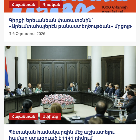
Հայաստան
Գրական
Գիրքի երեւանեան փառատօնին՝
«Արեւմտահայերէն բանաստեղծութեան» մրցոյթ
6 Օգոստոս, 2026
Հայաստան
Սփիւռք
Պետական համակարգին մէջ աշխատելու
համար ստացուած է 1141 դիմում