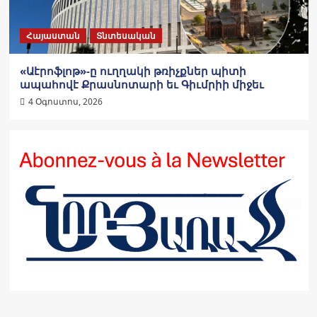
Հայաստան
Տնտեսական
«Աէրոֆլոթ»-ը ուղղակի թռիչքներ պիտի
ապահովէ Քրասնոտարի եւ Գիւմրիի միջեւ
4 Օգոստոս, 2026