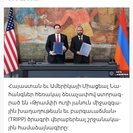
Հայաս­տան եւ Ամե­րիկա­յի Միացեալ Նա­
հանգներ հե­ռակայ ձե­ւաչա­փով ստո­րագ­
րած են «Թրամ­փի ու­ղի յա­նուն մի­ջազ­գա­
յին խա­ղաղու­թեան եւ բար­գա­ւաճ­ման»
(TRIPP) ծրագ­րի վե­րաբե­րեալ շրջա­նակա­
յին հա­մաձայ­նա­գիրը: