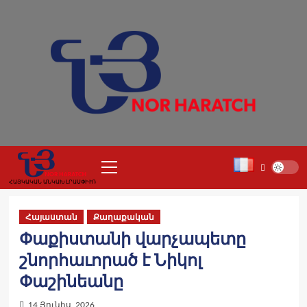
Skip
to
content
Primary
Menu
ՀԱՅԿԱԿԱՆ ԱՆԿԱԽ ԼՐԱՍՓԻՒՌ
Հայաստան
Քաղաքական
Փաքիստանի վարչապետը
շնորհաւորած է Նիկոլ
Փաշինեանը
14 Յունիս, 2026