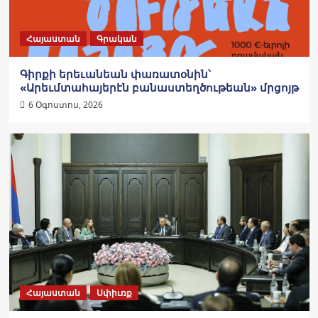
Հայաստան
Գրական
Գիրքի երեւանեան փառատօնին՝
«Արեւմտահայերէն բանաստեղծութեան» մրցոյթ
6 Օգոստոս, 2026
Հայաստան
Սփիւռք