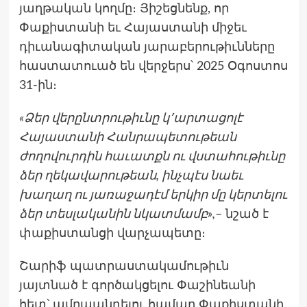
յաղթական կողմը։ Յիշեցնենք, որ
Փաքիստանի եւ Հայաստանի միջեւ
դիւանագիտական յարաբերութիւնները
հաստատուած են վերջերս՝ 2025 Օգոստոս
31-ին։
«Ձեր վերընտրութիւնը կ՚արտացոլէ
Հայաստանի Հանրապետութեան
ժողովուրդին հաւատքն ու վստահութիւնը
ձեր ղեկավարութեան, ինչպէս նաեւ
խաղաղ ու յառաջադէմ երկիր մը կերտելու
ձեր տեսլականին նկատմամբ»,
– նշած է
փաքիստանցի վարչապետը։
Շարիֆ պատրաստակամութիւն
յայտնած է գործակցելու Փաշինեանի
հետ՝ ամրապնդելու համար Փաքիստանի