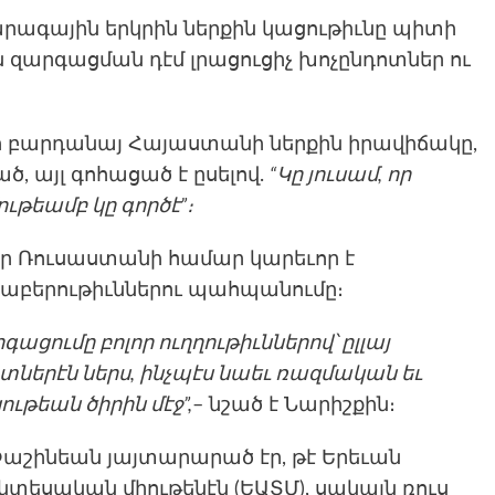
արագային երկրին ներքին կացութիւնը պիտի
զարգացման դէմ լրացուցիչ խոչընդոտներ ու
տի բարդանայ Հայաստանի ներքին իրավիճակը,
 այլ գոհացած է ըսելով.
“Կը յուսամ, որ
թեամբ կը գործէ”։
որ Ռուսաստանի համար կարեւոր է
բերութիւններու պահպանումը։
ցումը բոլոր ուղղութիւններով՝ ըլլայ
երէն ներս, ինչպէս նաեւ ռազմական եւ
եան ծիրին մէջ”,
– նշած է Նարիշքին։
աշինեան յայտարարած էր, թէ Երեւան
նտեսական միութենէն (ԵԱՏՄ), սակայն ռուս