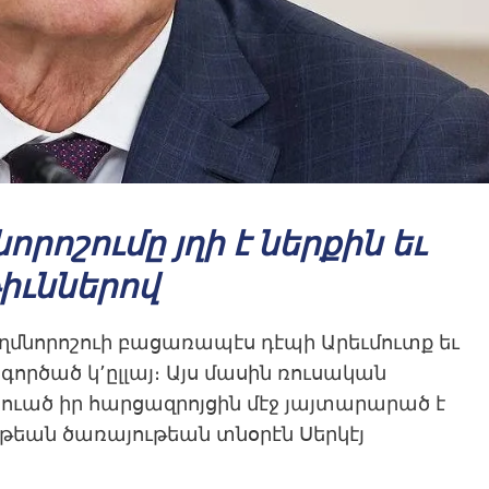
րոշումը յղի է ներքին եւ
իւններով
ղմնորոշուի բացառապէս դէպի Արեւմուտք եւ
ործած կ՚ըլլայ։ Այս մասին ռուսական
ւած իր հարցազրոյցին մէջ յայտարարած է
եան ծառայութեան տնօրէն Սերկէյ