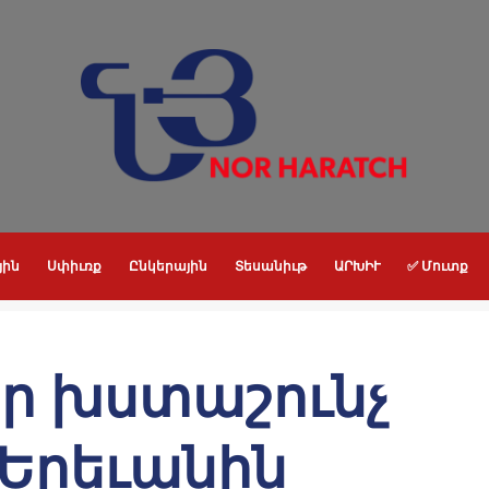
յին
Սփիւռք
Ընկերային
Տեսանիւթ
ԱՐԽԻՒ
✅ Մուտք
որ խստաշունչ
 Երեւանին