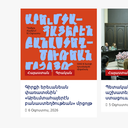
Հայաստան
Գրական
Հայաստա
Գիրքի երեւանեան
Պետական
փառատօնին՝
աշխատել
«Արեւմտահայերէն
ստացուած
բանաստեղծութեան» մրցոյթ
5 Օգոստոս
6 Օգոստոս, 2026