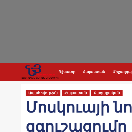
Skip
to
content
Գլխաւոր
Հայաստան
Միջազգա
ՀԱՅԿԱԿԱՆ ԱՆԿԱԽ ԼՐԱՍՓԻՒՌ
Ապահովութիւն
Հայաստան
Քաղաքական
Մոսկուայի ն
զգուշացումը