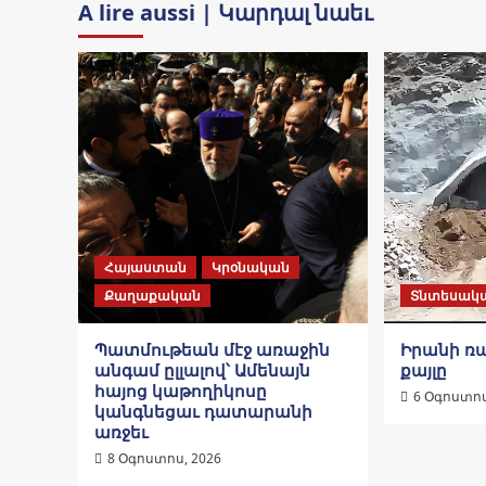
A lire aussi | Կարդալ նաեւ
Հայաստան
Կրօնական
Քաղաքական
Տնտեսակ
Պատմութեան մէջ առաջին
Իրանի 
անգամ ըլլալով՝ Ամենայն
քայլը
հայոց կաթողիկոսը
6 Օգոստոս
կանգնեցաւ դատարանի
առջեւ
8 Օգոստոս, 2026