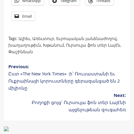
WhatsApp
Telegram
Threads
Email
Tags:
Ալիեւ
,
Առեւտուր
,
Եւրոպական յանձնաժողով
,
խաղաղութիւն
,
Խթանում
,
Ուրսուլա ֆոն տեր Լայէն
,
Փաշինեան
Post
Previous:
Ըստ «The New York Times» -ի՝ Ռուսաստանի եւ
navigation
Ուքրաինայի կորուստները գերազանցած են 2
միլիոնը
Next:
Բողոքի ցոյց՝ Ուրսուլա ֆոն տեր Լայէնի
այցելութեան զուգահեռ