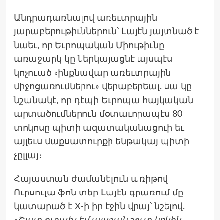
Անդրադառնալով առեւտրային
յարաբերութիւններուն՝ Լայէն յայտնած է
նաեւ, որ Եւրոպական Միութիւնը
առաջարկ կը ներկայացնէ այսպէս
կոչուած «ինքնավար առեւտրային
միջոցառումներու» վերաբերեալ. սա կը
նշանակէ, որ դէպի Եւրոպա հայկական
արտածումներուն մօտաւորապէս 80
տոկոսը պիտի ազատականացուի եւ
այլեւս մաքսատուրքի ենթակայ պիտի
չըլլայ։
Հայաստան ժամանելուն առիթով
Ուրսուլա ֆոն տեր Լայէն գրառում մը
կատարած է X-ի իր էջին վրայ՝ նշելով.