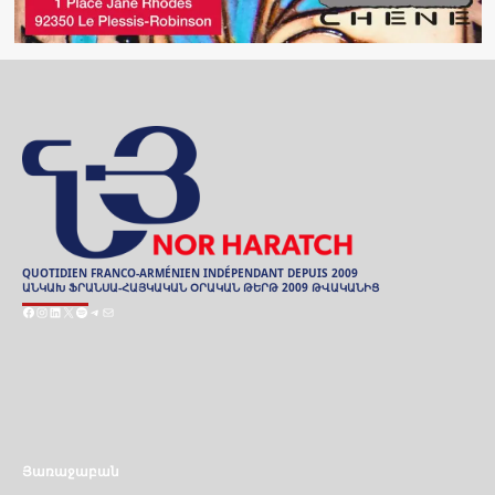
QUOTIDIEN FRANCO-ARMÉNIEN INDÉPENDANT DEPUIS 2009
ԱՆԿԱԽ ՖՐԱՆՍԱ-ՀԱՅԿԱԿԱՆ ՕՐԱԿԱՆ ԹԵՐԹ 2009 ԹՎԱԿԱՆԻՑ
Facebook
Instagram
LinkedIn
X
Spotify
Telegram
Mail
ARCHIVES
ԱՐԽԻՒ
Յառաջաբան