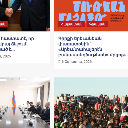
ան
Հայաստան
Գրական
ը հաստատէ, որ
Գիրքի երեւանեան
վրայ ճնշում
փառատօնին՝
ցած է…
«Արեւմտահայերէն
բանաստեղծութեան» մրցոյթ
, 2026
6 Օգոստոս, 2026