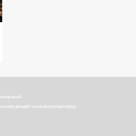
առաջաբան
տարել թերթին՝ բաժանորդագրուելով։