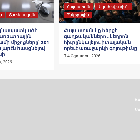
Հայաստան
Ապահովութիւն
ն
Տնտեսական
Ընկերային
րկնապատկած է
Հայաստան կը հերքէ
 առեւտրային
գաղթականներու կեդրոն
մի միջոցները՝ 201
հիւրընկալելու իտալական
ոլարէն հասցնելով
որեւէ առաջարկի գոյութիւնը
նի
4 Օգոստոս, 2026
, 2026
Յ
ARCHIVES
Սա
ԱՐԽԻՒ