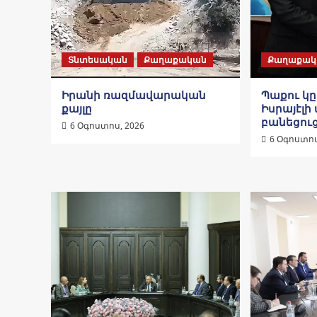
Տնտեսական
Քաղաքական
Քաղաքակ
Իրանի ռազմավարական
Պաքու կ
քայլը
Իսրայէլի 
բանեցու
6 Օգոստոս, 2026
6 Օգոստոս