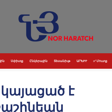
յին
Սփիւռք
Ընկերային
Տեսանիւթ
ԱՐԽԻՒ
✅ Մուտք
 կայացած է
Փաշինեան