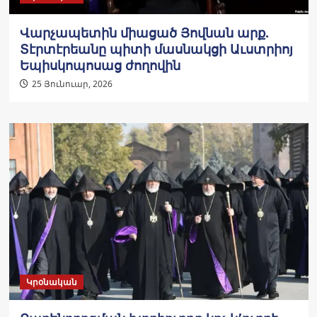
Վարչապետին միացած Յովնան արք.
Տէրտէրեանը պիտի մասնակցի Աւստրիոյ
Եպիսկոպոսաց ժողովին
25 Յունուար, 2026
Կրօնական