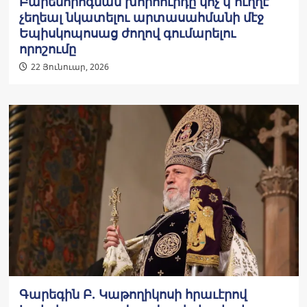
Բարենորոգման խորհուրդը կոչ կ՚ուղղէ
չեղեալ նկատելու արտասահմանի մէջ
Եպիսկոպոսաց ժողով գումարելու
որոշումը
22 Յունուար, 2026
Գարեգին Բ. Կաթողիկոսի հրաւէրով