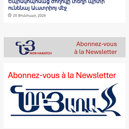
Եպիսկոպոսաց ժողովը տեղի պիտի
ունենայ Աւստրիոյ մէջ
20 Յունուար, 2026