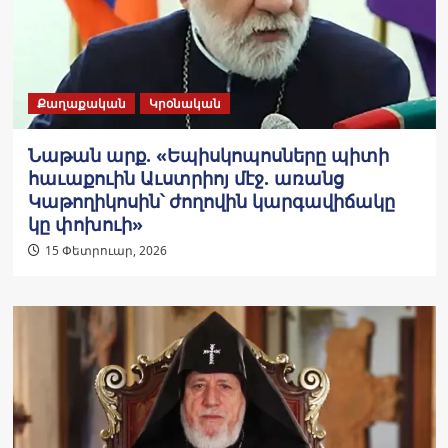
Քաղաքական
Կրօնական
Նաթան արք. «Եպիսկոպոսները պիտի
հաւաքուին Աւստրիոյ մէջ. առանց
Կաթողիկոսին՝ ժողովին կարգավիճակը
կը փոխուի»
15 Փետրուար, 2026