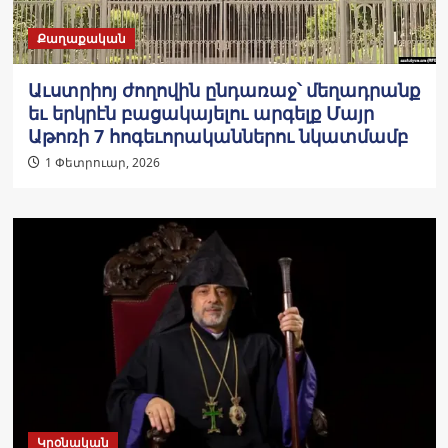
Քաղաքական
Աւստրիոյ ժողովին ընդառաջ՝ մեղադրանք
եւ երկրէն բացակայելու արգելք Մայր
Աթոռի 7 հոգեւորականներու նկատմամբ
1 Փետրուար, 2026
Կրօնական