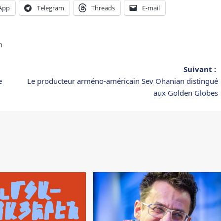
App
Telegram
Threads
E-mail
n
Suivant :
e
Le producteur arméno-américain Sev Ohanian distingué
aux Golden Globes