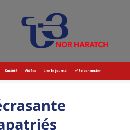
Société
Vidéos
Lire le journal
✅ Se connecter
’écrasante
apatriés