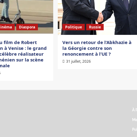
Cinéma
Diaspora
Politique
Russie
u film de Robert
Vers un retour de l’Abkhazie à
 à Venise : le grand
la Géorgie contre son
célèbre réalisateur
renoncement à l’UE ?
ménien sur la scène
31 juillet, 2026
onale
6
À 
ARCHIVES
Me
Pol