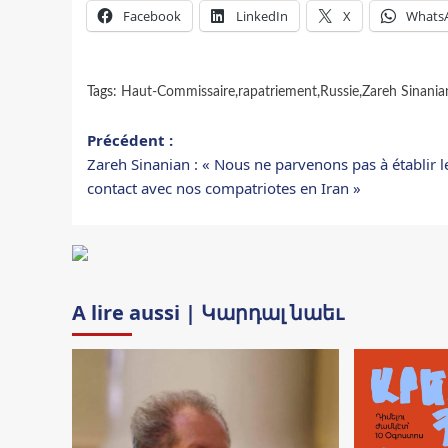
Facebook
LinkedIn
X
Whats
Tags:
Haut-Commissaire
,
rapatriement
,
Russie
,
Zareh Sinania
Navigation
Précédent :
Zareh Sinanian : « Nous ne parvenons pas à établir l
d’article
contact avec nos compatriotes en Iran »
A lire aussi | Կարդալ նաեւ