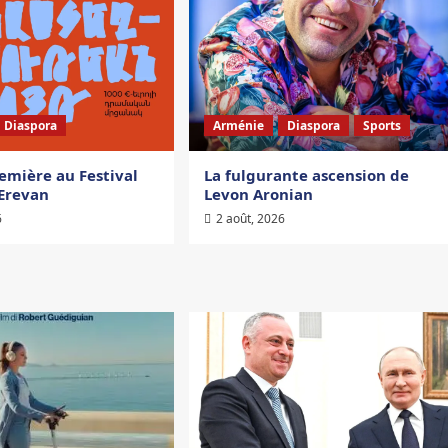
Diaspora
Arménie
Diaspora
Sports
emière au Festival
La fulgurante ascension de
’Erevan
Levon Aronian
6
2 août, 2026