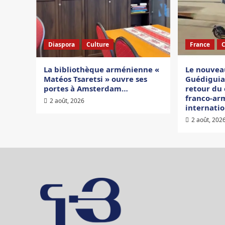
Diaspora
Culture
France
La bibliothèque arménienne «
Le nouvea
Matéos Tsaretsi » ouvre ses
Guédiguian
portes à Amsterdam…
retour du 
franco-ar
2 août, 2026
internati
2 août, 202