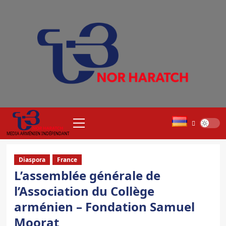
Aller
au
contenu
Menu
principal
MEDIA ARMÉNIEN INDÉPENDANT
Diaspora
France
L’assemblée générale de
l’Association du Collège
arménien – Fondation Samuel
Moorat