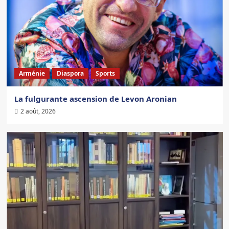
Arménie
Diaspora
Sports
La fulgurante ascension de Levon Aronian
2 août, 2026