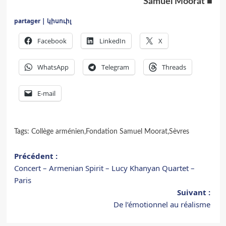
Samuel Moorat
■
partager | կիսուիլ
Facebook
LinkedIn
X
WhatsApp
Telegram
Threads
E-mail
Tags:
Collège arménien
,
Fondation Samuel Moorat
,
Sèvres
Navigation
Précédent :
Concert – Armenian Spirit – Lucy Khanyan Quartet –
d’article
Paris
Suivant :
De l’émotionnel au réalisme