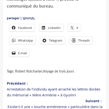
communiqué du bureau.
partager | կիսուիլ
Facebook
LinkedIn
X
WhatsApp
Telegram
Threads
E-mail
Tags:
Robert Kotcharian
,
Voyage de trois jours
Navigation
Précédent :
Arrestation de l’individu ayant arraché les lettres dorées
d’article
du mémorial « Mère Arménie » à Gyumri
Suivant :
Existe-t-il une « touche arménienne » particulière dans la