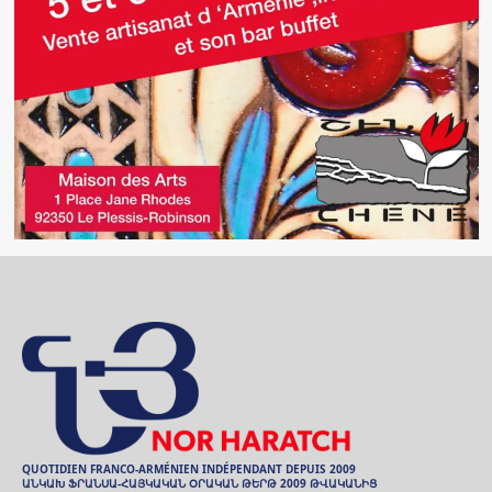
QUOTIDIEN FRANCO-ARMÉNIEN INDÉPENDANT DEPUIS 2009
ԱՆԿԱԽ ՖՐԱՆՍԱ-ՀԱՅԿԱԿԱՆ ՕՐԱԿԱՆ ԹԵՐԹ 2009 ԹՎԱԿԱՆԻՑ