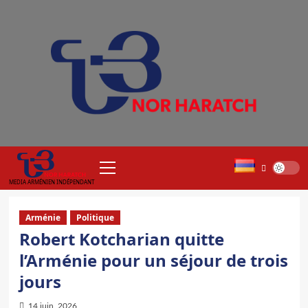
Aller
au
contenu
Menu
principal
MEDIA ARMÉNIEN INDÉPENDANT
Arménie
Politique
Robert Kotcharian quitte
l’Arménie pour un séjour de trois
jours
14 juin, 2026