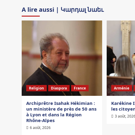
A lire aussi | Կարդալ նաեւ
Religion
Diaspora
France
Arménie
Archiprêtre Isahak Hékimian :
Karékine I
un ministère de près de 50 ans
les citoy
à Lyon et dans la Région
3 août, 202
Rhône-Alpes
6 août, 2026