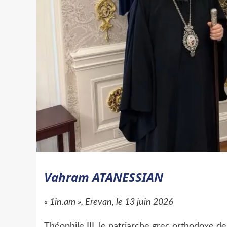
Vahram ATANESSIAN
« 1in.am », Erevan, le 13 juin 2026
Théophile III, le patriarche grec orthodoxe d