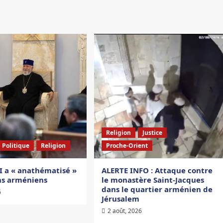
Religion
Justice
Politique
Religion
Proche-Orient
I a « anathématisé »
ALERTE INFO : Attaque contre
ens arméniens
le monastère Saint-Jacques
dans le quartier arménien de
6
Jérusalem
2 août, 2026