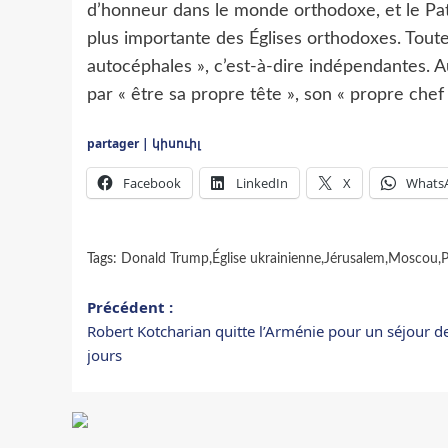
d’honneur dans le monde orthodoxe, et le Pat
plus importante des Églises orthodoxes. Tou
autocéphales », c’est-à-dire indépendantes. 
par « être sa propre tête », son « propre chef 
partager | կիսուիլ
Facebook
LinkedIn
X
Whats
Tags:
Donald Trump
,
Église ukrainienne
,
Jérusalem
,
Moscou
,
P
Navigation
Précédent :
Robert Kotcharian quitte l’Arménie pour un séjour de
d’article
jours