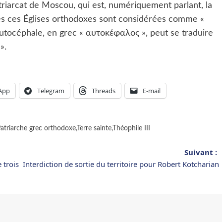
riarcat de Moscou, qui est, numériquement parlant, la
tes ces Églises orthodoxes sont considérées comme «
Autocéphale, en grec « αυτοκέφαλος », peut se traduire
».
App
Telegram
Threads
E-mail
atriarche grec orthodoxe
,
Terre sainte
,
Théophile III
Suivant :
 trois
Interdiction de sortie du territoire pour Robert Kotcharian