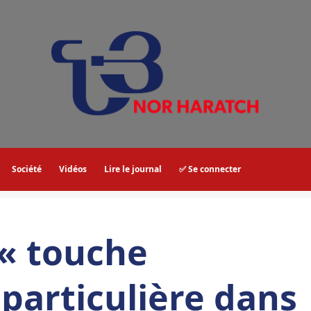
Société
Vidéos
Lire le journal
✅ Se connecter
 « touche
particulière dans