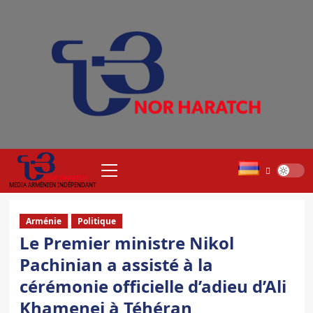
Aller
au
contenu
Menu
principal
MEDIA ARMÉNIEN INDÉPENDANT
Arménie
Politique
Le Premier ministre Nikol
Pachinian a assisté à la
cérémonie officielle d’adieu d’Ali
Khamenei à Téhéran