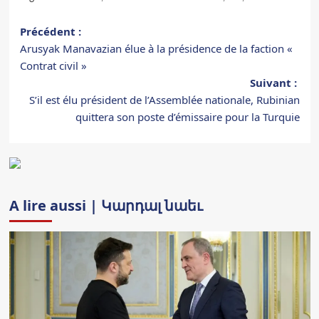
Navigation
Précédent :
Arusyak Manavazian élue à la présidence de la faction «
d’article
Contrat civil »
Suivant :
S’il est élu président de l’Assemblée nationale, Rubinian
quittera son poste d’émissaire pour la Turquie
A lire aussi | Կարդալ նաեւ