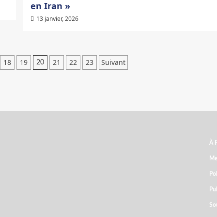
en Iran »
13 janvier, 2026
18
19
21
22
23
Suivant
20
s
À 
ARCHIVES
Me
Pol
ԱՐԽԻՒ
Pub
So