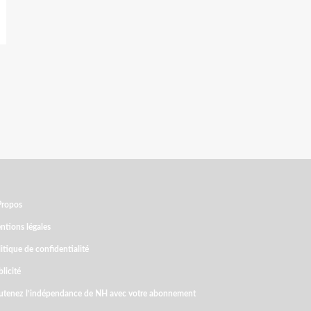
Propos
ntions légales
itique de confidentialité
licité
utenez l’indépendance de NH avec votre abonnement