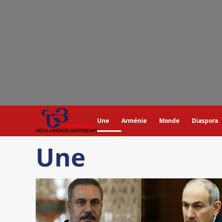
Aller
au
contenu
Une
Arménie
Monde
Diaspora
MEDIA ARMÉNIEN INDÉPENDANT
Une