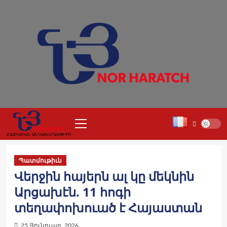
Skip
to
content
Primary
Menu
ՀԱՅԿԱԿԱՆ ԱՆԿԱԽ ԼՐԱՍՓԻՒՌ
Պատմութիւն
Վերջին հայերն ալ կը մեկնին
Արցախէն. 11 հոգի
տեղափոխուած է Հայաստան
25 Յունուար, 2026