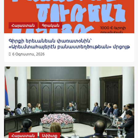
Հայաստան
Գրական
Գիրքի երեւանեան փառատօնին՝
«Արեւմտահայերէն բանաստեղծութեան» մրցոյթ
6 Օգոստոս, 2026
Հայաստան
Սփիւռք