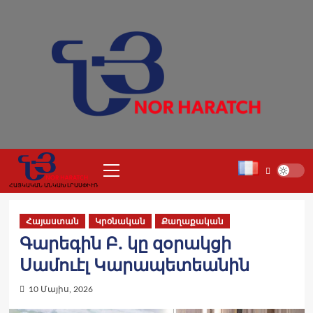
Skip
to
content
Primary
Menu
ՀԱՅԿԱԿԱՆ ԱՆԿԱԽ ԼՐԱՍՓԻՒՌ
Հայաստան
Կրօնական
Քաղաքական
Գարեգին Բ. կը զօրակցի
Սամուէլ Կարապետեանին
10 Մայիս, 2026