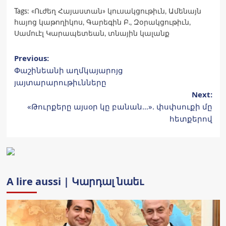
Tags:
«Ուժեղ Հայաստան» կուսակցութիւն
,
Ամենայն
հայոց կաթողիկոս
,
Գարեգին Բ.
,
Զօրակցութիւն
,
Սամուէլ Կարապետեան
,
տնային կալանք
Post
Previous:
Փաշինեանի աղմկայարոյց
navigation
յայտարարութիւնները
Next:
«Թուրքերը այսօր կը բանան…». փսփսուքի մը
հետքերով
A lire aussi | Կարդալ նաեւ