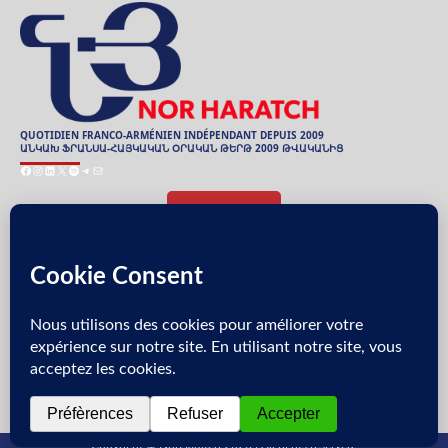
QUOTIDIEN FRANCO-ARMÉNIEN INDÉPENDANT DEPUIS 2009
ԱՆԿԱԽ ՖՐԱՆՍԱ-ՀԱՅԿԱԿԱՆ ՕՐԱԿԱՆ ԹԵՐԹ 2009 ԹՎԱԿԱՆԻՑ
Facebook
Instagram
LinkedIn
X
Spotify
Telegram
Mail
ARCHIVES
ԱՐԽԻՒ
Յառաջաբան
Սատարել թերթին՝ բաժանորդագրուելով։
Copyright © NorHaratch 2026 | All rights reserved.