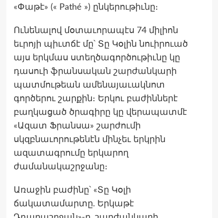
«Փաթէ» (« Pathé ») ընկերութիւնը։
Ունենալով մօտաւորապէս 74 միլիոն
եւրոյի պիւտճէ մը՝ Տը Կօլին նուիրուած
այս երկմաս ստեղծագործութիւնը կը
դասուի ֆրանսական շարժանկարի
պատմութեան ամենայաւակնոտ
գործերու շարքին։ Երկու բաժիններէ
բաղկացած ծրագիրը կը վերապատմէ
«Ազատ Ֆրանսա» շարժումի
սկզբնաւորութենէն մինչեւ երկրին
ազատագրումը երկարող
ժամանակաշրջանը։
Առաջին բաժինը՝ «Տը Կօլի
ճակատամարտը. Երկաթէ
Դդարաշրջան»-ը, շարժանկարի