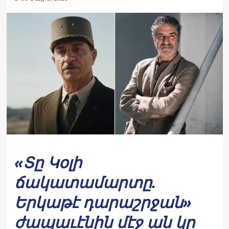
«Տը Կօլի
ճակատամարտը.
Երկաթէ դարաշրջան»
ժապաւէնին մէջ ան կը