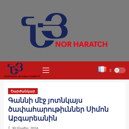
Skip
to
content
Primary
Menu
ՀԱՅԿԱԿԱՆ ԱՆԿԱԽ ԼՐԱՍՓԻՒՌ
Շարժանկար
Գաննի մէջ յոտնկայս
ծափահարութիւններ Սիմոն
Աբգարեանին
30 Մայիս, 2026