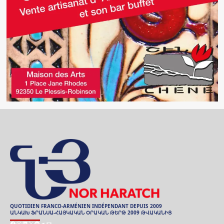
QUOTIDIEN FRANCO-ARMÉNIEN INDÉPENDANT DEPUIS 2009
ԱՆԿԱԽ ՖՐԱՆՍԱ-ՀԱՅԿԱԿԱՆ ՕՐԱԿԱՆ ԹԵՐԹ 2009 ԹՎԱԿԱՆԻՑ