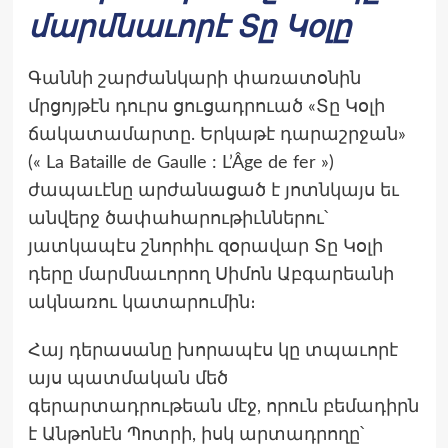
մարմնաւորէ Տը Կօլը
Գաննի շարժանկարի փառատօնին
մրցոյթէն դուրս ցուցադրուած «Տը Կօլի
ճակատամարտը. Երկաթէ դարաշրջան»
(« La Bataille de Gaulle : L’Âge de fer »)
ժապաւէնը արժանացած է յոտնկայս եւ
անվերջ ծափահարութիւններու՝
յատկապէս շնորհիւ զօրավար Տը Կօլի
դերը մարմնաւորող Սիմոն Աբգարեանի
ակնառու կատարումին։
Հայ դերասանը խորապէս կը տպաւորէ
այս պատմական մեծ
գերարտադրութեան մէջ, որուն բեմադիրն
է Անթոնէն Պոտրի, իսկ արտադրողը՝