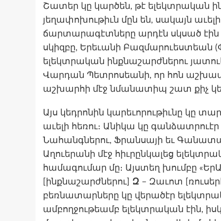
Շատեր կը կարծեն, թէ ելեկտրական ի
յեղափոխութիւն մըն են, սակայն աւել
ճարտարագէտները արդէն սկսած էին 
սկիզբը, Երեւանի Բազմարուեստեան (Փ
ելեկտրական ինքնաշարժներու յատ
Վարդան Պետրոսեանի, որ հոն աշխատ
աշխարհի մէջ նմանատիպ շատ քիչ կեդր
Այս կեդրոնին կարեւորութիւնը կը 
աւելի հեռու։ Անիկա կը գանձատրուէր 
Նահանգներու, Ֆրանսայի եւ Գանատայի 
Աղուերանի մէջ հիւրընկալեց ելեկտր
համագումար մը։ Այստեղ խումբը «ԵրԱ
[ինքնաշարժներու]
Զ
– Զաւոտ [ռուսերէ
բեռնատարները կը վերածէր ելեկտրակ
ամբողջութեամբ ելեկտրական էին, իս