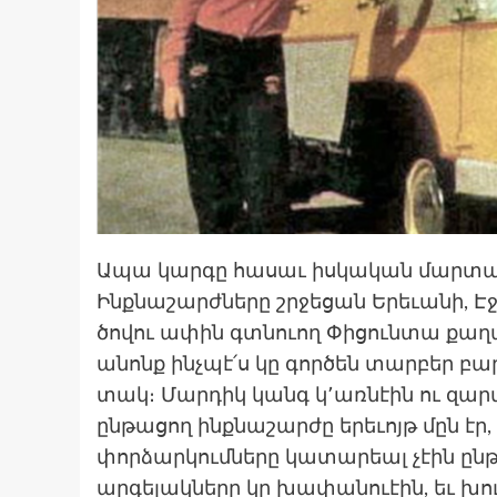
Ապա կարգը հասաւ իսկական մարտահ
Ինքնաշարժները շրջեցան Երեւանի, Էջմ
ծովու ափին գտնուող Փիցունտա քաղ
անոնք ինչպէ՛ս կը գործեն տարբեր բա
տակ։ Մարդիկ կանգ կ՚առնէին ու զարմ
ընթացող ինքնաշարժը երեւոյթ մըն էր, 
փորձարկումները կատարեալ չէին ընթ
արգելակները կը խափանուէին, եւ խու