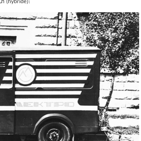
(hybride)։