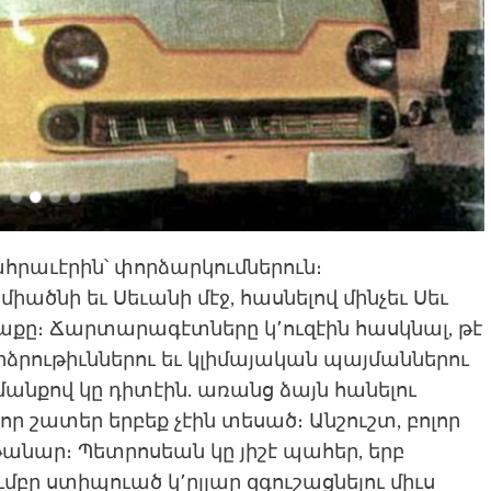
րաւէրին՝ փորձարկումներուն։
իածնի եւ Սեւանի մէջ, հասնելով մինչեւ Սեւ
աքը։ Ճարտարագէտները կ՚ուզէին հասկնալ, թէ
րձրութիւններու եւ կլիմայական պայմաններու
անքով կը դիտէին. առանց ձայն հանելու
որ շատեր երբեք չէին տեսած։ Անշուշտ, բոլոր
անար։ Պետրոսեան կը յիշէ պահեր, երբ
մբը ստիպուած կ՚ըլլար զգուշացնելու միւս