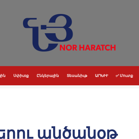
յին
Սփիւռք
Ընկերային
Տեսանիւթ
ԱՐԽԻՒ
✅ Մուտք
երու անծանօթ