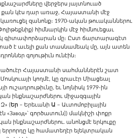
նքնաշարժները վերջերս յայտնուած
ի քան կէս դար առաջ, Հայաստանի մէջ
կառուցել զանոնք։ 1970-ական թուականներու
ոլիթեքնիք) հիմնարկին մէջ հիմնուեցաւ
ուկ գիտափորձարան մը։ Ըստ ճարտարագէտ
ած է աւելի քան տասնամեակ մը, այն ատեն
ոններ գոյութիւն ունէին։
տարածուէր Հայաստանի սահմաններէն շատ
Մոսկուայի կողմէ, կը գրաւէր Միացեալ
ուշադրութիւնը, եւ նոյնիսկ 1979-ին
ական ինքնաշարժներու միջազգային
Զ» (
Եր
– Երեւանի
Ա
– Աւտոմոբիլային
ն «Завод»՝ գործատուն]) մակնիշի փոքր
ան ինքնաշարժներու. անոնցմէ երկուքը
կ երրորդը կը համատեղէր ելեկտրական