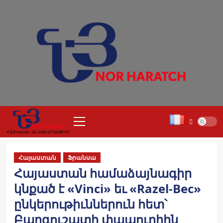
Skip
to
content
Primary
Menu
ՀԱՅԿԱԿԱՆ ԱՆԿԱԽ ԼՐԱՍՓԻՒՌ
Հայաստան
Ֆրանսա
Հայաստան համաձայնագիր
կնքած է «Vinci» եւ «Razel-Bec»
ընկերութիւններուն հետ՝
Բարգուշատի փապուղիին