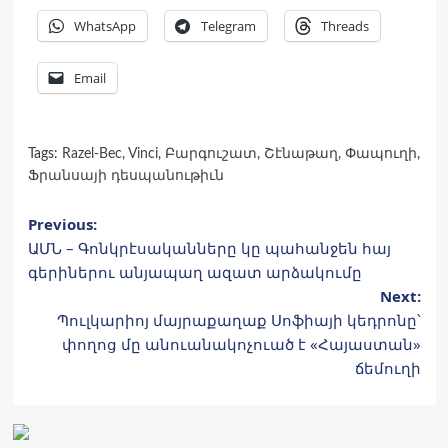
WhatsApp
Telegram
Threads
Email
Tags:
Razel-Bec
,
Vinci
,
Բարգուշատ
,
Շէնաթաղ
,
Փապուղի
,
Ֆրանսայի դեսպանութիւն
Post
Previous:
ԱՄՆ – Գոնկրէսականները կը պահանջեն հայ
navigation
գերիներու անյապաղ ազատ արձակումը
Next:
Պուլկարիոյ մայրաքաղաք Սոֆիայի կեդրոնը՝
փողոց մը անուանակոչուած է «Հայաստան»
ճեմուղի