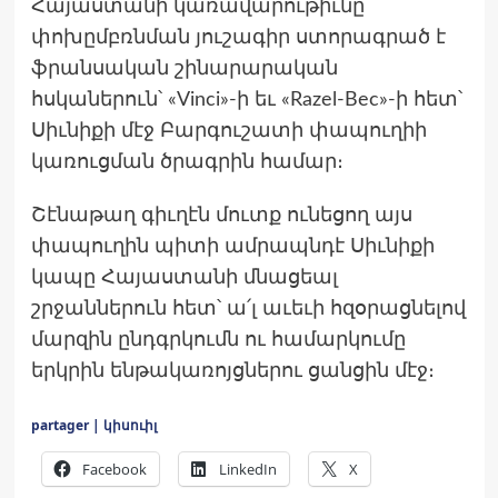
Հայաստանի կառավարութիւնը
փոխըմբռնման յուշագիր ստորագրած է
ֆրանսական շինարարական
հսկաներուն՝ «Vinci»-ի եւ «Razel-Bec»-ի հետ՝
Սիւնիքի մէջ Բարգուշատի փապուղիի
կառուցման ծրագրին համար։
Շէնաթաղ գիւղէն մուտք ունեցող այս
փապուղին պիտի ամրապնդէ Սիւնիքի
կապը Հայաստանի մնացեալ
շրջաններուն հետ՝ ա՛լ աւեւի հզօրացնելով
մարզին ընդգրկումն ու համարկումը
երկրին ենթակառոյցներու ցանցին մէջ։
partager | կիսուիլ
Facebook
LinkedIn
X