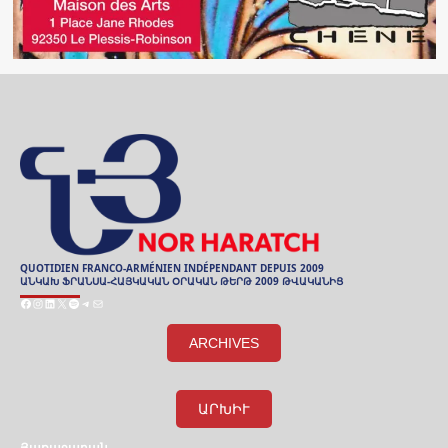
QUOTIDIEN FRANCO-ARMÉNIEN INDÉPENDANT DEPUIS 2009
ԱՆԿԱԽ ՖՐԱՆՍԱ-ՀԱՅԿԱԿԱՆ ՕՐԱԿԱՆ ԹԵՐԹ 2009 ԹՎԱԿԱՆԻՑ
Facebook
Instagram
LinkedIn
X
Spotify
Telegram
Mail
ARCHIVES
ԱՐԽԻՒ
Յառաջաբան