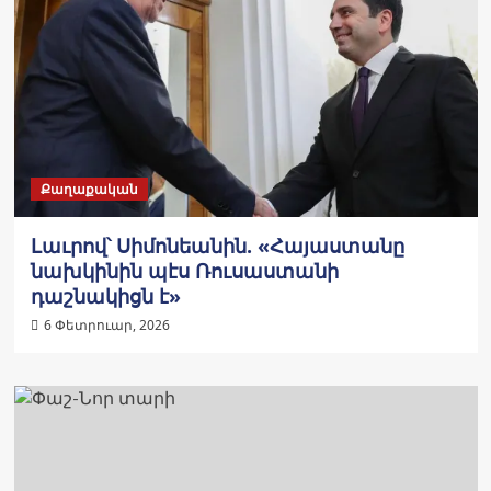
Քաղաքական
Լաւրով՝ Սիմոնեանին. «Հայաստանը
նախկինին պէս Ռուսաստանի
դաշնակիցն է»
6 Փետրուար, 2026