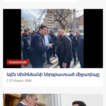
Հայաստան
Ալէն Սի­մոնեանի ներգրա­ւուած մի­ջադէ­պը
27 Մարտ, 2026