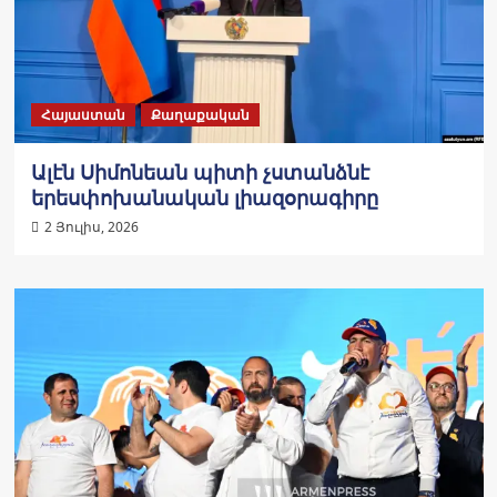
Հայաստան
Քաղաքական
Ալէն Սիմոնեան պիտի չստանձնէ
երեսփոխանական լիազօրագիրը
2 Յուլիս, 2026