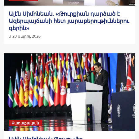
Ալէն Սիմոնեան. «Թուրքիան դարձած է
Ազերպայճանի հետ յարաբերութիւններու
գերին»
20 Ապրիլ, 2026
Քաղաքական
Ալէն Սիմոնեան Պոլսոյ մէջ