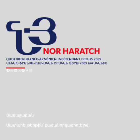
QUOTIDIEN FRANCO-ARMÉNIEN INDÉPENDANT DEPUIS 2009
ԱՆԿԱԽ ՖՐԱՆՍԱ-ՀԱՅԿԱԿԱՆ ՕՐԱԿԱՆ ԹԵՐԹ 2009 ԹՎԱԿԱՆԻՑ
Facebook
Instagram
LinkedIn
X
Spotify
Telegram
Mail
ARCHIVES
ԱՐԽԻՒ
Յառաջաբան
Սատարել թերթին՝ բաժանորդագրուելով։