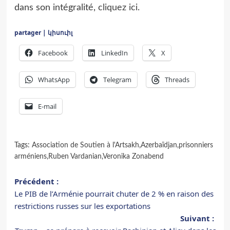
dans son intégralité,
cliquez ici.
partager | կիսուիլ
Facebook
LinkedIn
X
WhatsApp
Telegram
Threads
E-mail
Tags:
Association de Soutien à l'Artsakh
,
Azerbaïdjan
,
prisonniers
arméniens
,
Ruben Vardanian
,
Veronika Zonabend
Navigation
Précédent :
Le PIB de l’Arménie pourrait chuter de 2 % en raison des
d’article
restrictions russes sur les exportations
Suivant :