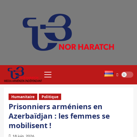
Aller
au
contenu
Menu
principal
MEDIA ARMÉNIEN INDÉPENDANT
Humanitaire
Politique
Prisonniers arméniens en
Azerbaïdjan : les femmes se
mobilisent !
18 juin, 2026