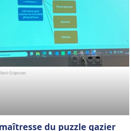
lbert Grigoryan
 maîtresse du puzzle gazier