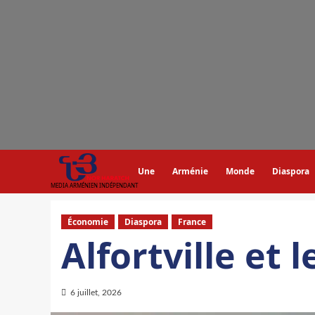
Aller
au
contenu
Une
Arménie
Monde
Diaspora
MEDIA ARMÉNIEN INDÉPENDANT
Économie
Diaspora
France
Alfortville et l
6 juillet, 2026