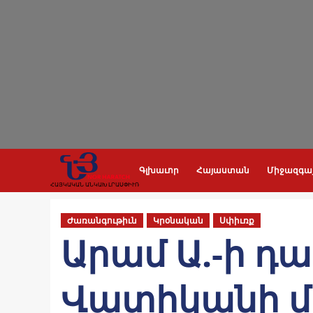
Skip
to
content
Գլխաւոր
Հայաստան
Միջազգա
ՀԱՅԿԱԿԱՆ ԱՆԿԱԽ ԼՐԱՍՓԻՒՌ
Ժառանգութիւն
Կրօնական
Սփիւռք
Արամ Ա.-ի դ
Վատիկանի մ