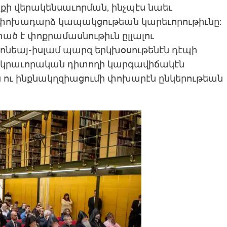
քի վերակենսաւորման, ինչպէս նաեւ
 փոխադարձ կապակցութեան կարեւորութիւնը:
ծ է փոքրամասնութիւն ըլլալու
ոնեայ-իսլամ պարզ երկխօսութենէն դէպի
, կրաւորական դիտողի կարգավիճակէն
 ու ինքնակղզիացումի փոխարէն ընկերութեան