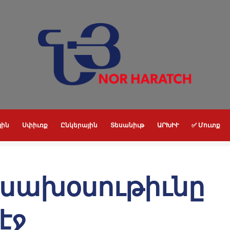
յին
Սփիւռք
Ընկերային
Տեսանիւթ
ԱՐԽԻՒ
✅ Մուտք
ասախօսութիւնը
էջ