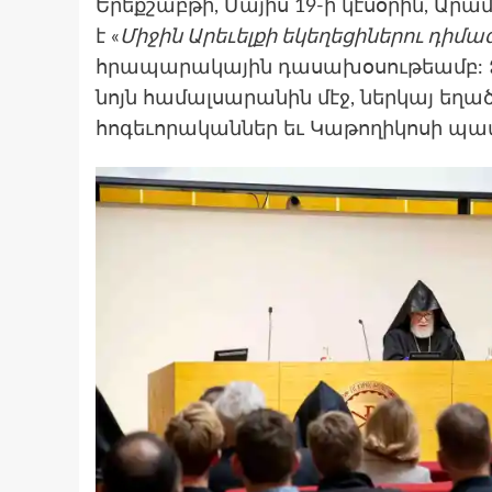
Երեքշաբթի, Մայիս 19-ի կէսօրին, Ա
է «
Միջին Արեւելքի եկեղեցիներու դի
հրապարակային դասախօսութեամբ: Ձե
նոյն համալսարանին մէջ, ներկայ եղա
հոգեւորականներ եւ Կաթողիկոսի պ