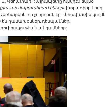
րամ Ա. Վեհափառ Հայրապետը հանդէս եկած
մագրաւած մարտահրաւէրները
» խորագիրը կրող
ռնարկին, որ չորրորդն էր Վեհափառին կողմէ
ծ են դասախօսներ, դեսպաններ,
ատուիրակութեան անդամները: