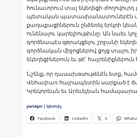
հունաւորում տալ եկեղեցի-ժողովուր
պետական պատասխանատուներէն պա
քաղաքացիներուն ընձեռել երկրի կեան
ունենալու կարելիութիւնը: Ան նաեւ կո
գործնապէս զօրակցելու շրջանի եկեղեց
գործնական միջոցներով ցոյց տալու ի
եկեղեցիներուն եւ թէ՛ հայրենիքներու
Նշենք, որ դասախօսութենէն ետք, հա
Վեհափառ հայրապետին սարքած է ճաշ 
Կրեկորեան եւ Արեւելեան համալսար
partager | կիսուիլ
Facebook
LinkedIn
X
Whats