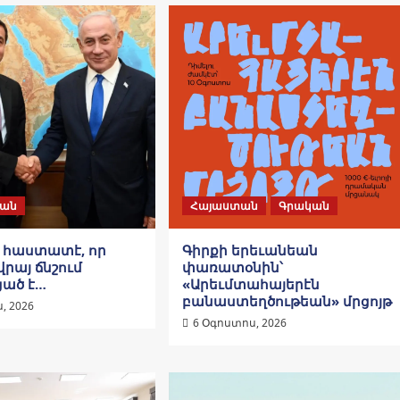
ան
Հայաստան
Գրական
ը հաստատէ, որ
Գիրքի երեւանեան
վրայ ճնշում
փառատօնին՝
ցած է…
«Արեւմտահայերէն
բանաստեղծութեան» մրցոյթ
, 2026
6 Օգոստոս, 2026