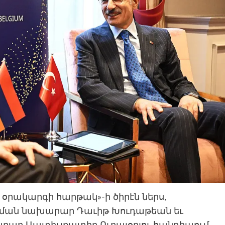
ւ օրակարգի հարթակ»-ի ծիրէն ներս,
ման նախարար Դաւիթ Խուդաթեան եւ