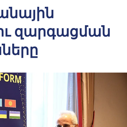
անային
ու զարգացման
նները