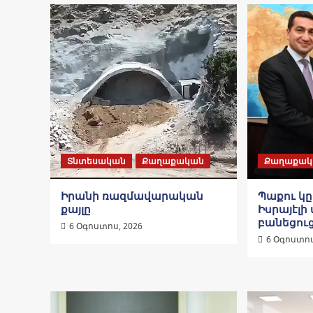
Տնտեսական
Քաղաքական
Քաղաքակ
Իրանի ռազմավարական
Պաքու կ
քայլը
Իսրայէլի 
բանեցու
6 Օգոստոս, 2026
6 Օգոստոս