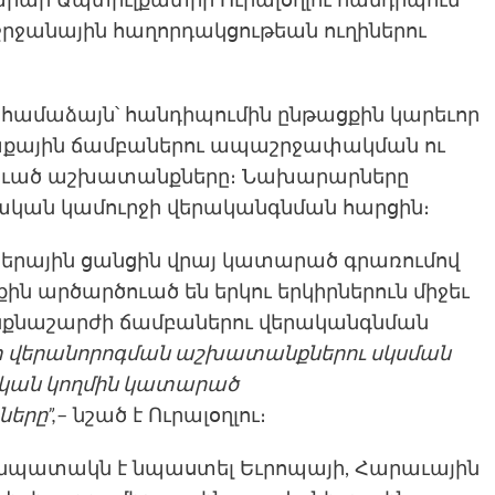
րար Ապտիւլքատիր Ուրալօղլու հանդիպում
շրջանային հաղորդակցութեան ուղիներու
համաձայն՝ հանդիպումին ընթացքին կարեւոր
մաքային ճամբաներու ապաշրջափակման ու
ղուած աշխատանքները։ Նախարարները
կան կամուրջի վերականգնման հարցին։
նկերային ցանցին վրայ կատարած գրառումով
ին արծարծուած են երկու երկիրներուն միջեւ
 ինքնաշարժի ճամբաներու վերականգնման
շտ վերանորոգման աշխատանքներու սկսման
կական կողմին կատարած
րը”,
– նշած է Ուրալօղլու։
ն նպատակն է նպաստել Եւրոպայի, Հարաւային