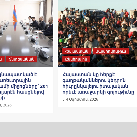
Հայաստան
Ապահովութիւն
ն
Տնտեսական
Ընկերային
րկնապատկած է
Հայաստան կը հերքէ
 առեւտրային
գաղթականներու կեդրոն
մի միջոցները՝ 201
հիւրընկալելու իտալական
ոլարէն հասցնելով
որեւէ առաջարկի գոյութիւնը
նի
4 Օգոստոս, 2026
, 2026