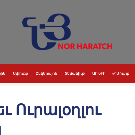
յին
Սփիւռք
Ընկերային
Տեսանիւթ
ԱՐԽԻՒ
✅ Մուտք
ւ Ուրալօղլու
ն