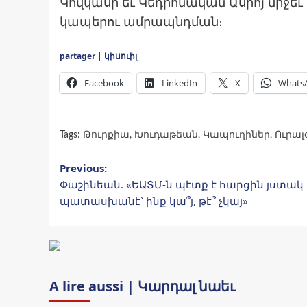
Կովկասի եւ Կեդրոնական Ասիոյ միջե
կապերու ամրապնդման։
partager | կիսուիլ
Facebook
LinkedIn
X
Whats
Tags:
Թուրքիա
,
Խուդաթեան
,
Կապուղիներ
,
Ուրալ
Post
Previous:
Փաշինեան. «ԵԱՏՄ-ն պէտք է հարցին յստակ
navigation
պատասխանէ՝ ինք կա՞յ, թէ՞ չկայ»
A lire aussi | Կարդալ նաեւ