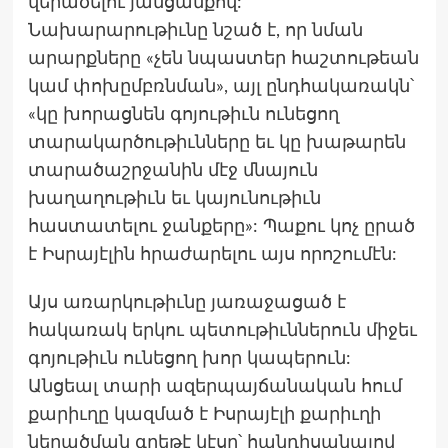
վերածելու յանցանքով:
Նախարարութիւնը նշած է, որ նման
արարքները «չեն նպաստեր հաշտութեան
կամ փոխըմբռնման», այլ ընդհակառակն՝
«կը խորացնեն գոյութիւն ունեցող
տարակարծութիւնները եւ կը խաթարեն
տարածաշրջանին մէջ մնայուն
խաղաղութիւն եւ կայունութիւն
հաստատելու ջանքերը»: Պաքու կոչ ըրած
է Իսրայէլին հրաժարելու այս որոշումէն:
Այս առարկութիւնը յառաջացած է
հակառակ երկու պետութիւններուն միջեւ
գոյութիւն ունեցող խոր կապերուն:
Անցեալ տարի ազերպայճանական հում
քարիւղը կազմած է Իսրայէլի քարիւղի
ներածման գրեթէ կէսը՝ հանդիսանալով