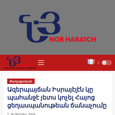
Skip
to
content
Primary
Menu
ՀԱՅԿԱԿԱՆ ԱՆԿԱԽ ԼՐԱՍՓԻՒՌ
Քաղաքական
Ազերպայճան Իսրայէլէն կը
պահանջէ յետս կոչել Հայոց
ցեղասպանութեան ճանաչումը
30 Յունիս, 2026