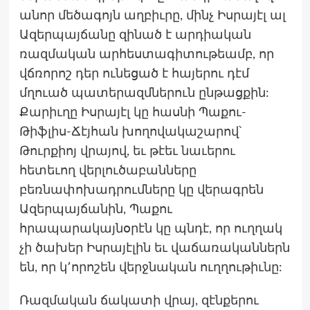
անոր մեծագոյն աղբիւրը, մինչ Իսրայէլ ալ
Ազերպայճանը զինած է արդիական
ռազմական արհեստագիտութեամբ, որ
վճռորոշ դեր ունեցած է հայերու դէմ
մղուած պատերազմներուն ընթացքին:
Քարիւղը Իսրայէլ կը հասնի Պաքու-
Թիֆլիս-Ճէյհան խողովակաշարով՝
Թուրքիոյ վրայով, եւ թէեւ նաւերու
հետեւող վերլուծաբանները
բեռնափոխադրումները կը վերագրեն
Ազերպայճանին, Պաքու
հրապարակայնօրէն կը պնդէ, որ ուղղակ
չի ծախեր Իսրայէլին եւ վաճառականներն
են, որ կ՚որոշեն վերջնական ուղղութիւնը:
Ռազմական ճակատի վրայ, զէնքերու