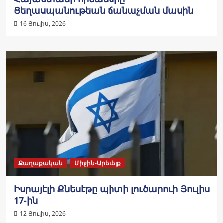
Ցեղասպանութեան ճանաչման մասին
16 Յուլիս, 2026
Քաղաքական
Միջին-Արեւելք
Իսրայէլի Քնեսէթը պիտի լուծարուի Յուլիս
17-ին
12 Յուլիս, 2026