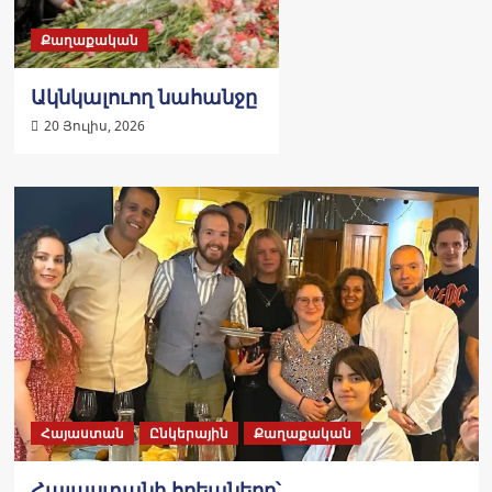
Քաղաքական
Ակնկալուող նահանջը
20 Յուլիս, 2026
Հայաստան
Ընկերային
Քաղաքական
Հայաստանի հրեաները՝