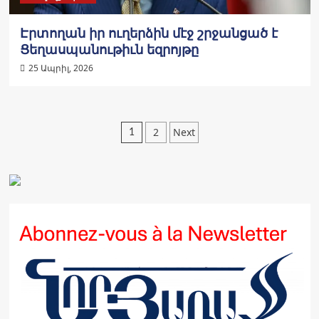
Էրտողան իր ուղերձին մէջ շրջանցած է
Ցեղասպանութիւն եզրոյթը
25 Ապրիլ, 2026
Posts
2
Next
1
pagination