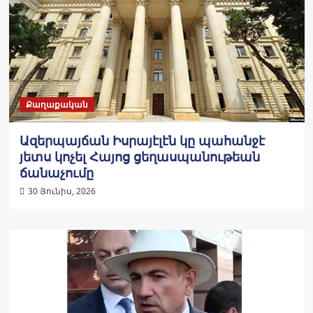
Քաղաքական
Ազերպայճան Իսրայէլէն կը պահանջէ
յետս կոչել Հայոց ցեղասպանութեան
ճանաչումը
30 Յունիս, 2026