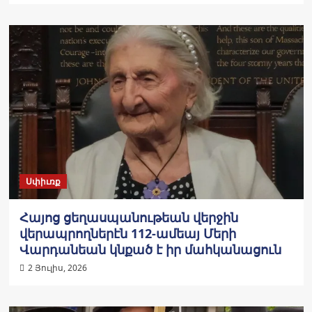
Սփիւռք
Հայոց ցեղասպանութեան վերջին
վերապրողներէն 112-ամեայ Մերի
Վարդանեան կնքած է իր մահկանացուն
2 Յուլիս, 2026