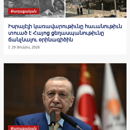
Քաղաքական
Իսրայէլի կառավարութիւնը հաւանութիւն
տուած է Հայոց ցեղասպանութիւնը
ճանչնալու օրինագիծին
29 Յունիս, 2026
Քաղաքական