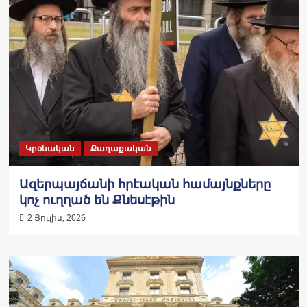
Կրօնական
Քաղաքական
Ազերպայճանի հրէական համայնքները
կոչ ուղղած են Քնեսէթին
2 Յուլիս, 2026