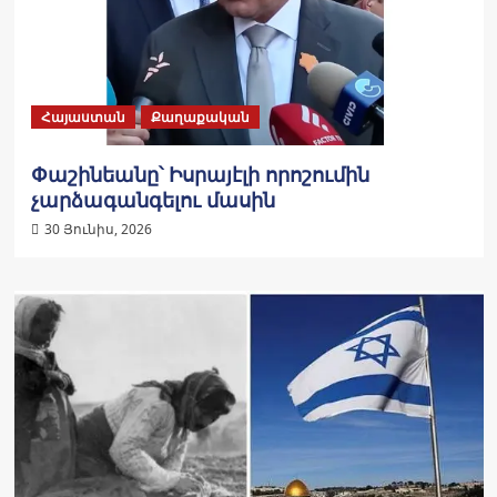
Հայաստան
Քաղաքական
Փաշինեանը՝ Իսրայէլի որոշումին
չարձագանգելու մասին
30 Յունիս, 2026