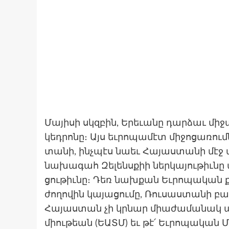
Մայիսի սկզբին, Երե­ւանը դար­ձաւ մի­ջ
կեդ­րո­նը։ Այս եւ­րո­պամէտ մի­ջոցա­ռո
տա­նի, ինչպէս նաեւ Հա­յաս­տա­նի մէջ ա
նա­խագահ Զե­լենսքիի ներ­կա­յու­թիւնը
ցու­թիւնը։ Դեռ նախ­քան Եւ­րո­պական
ժողո­վին կա­յացու­մը, Ռու­սաստա­նի բար
Հա­յաս­տան չի կրնար միաժա­մանակ ան
միու­թեան (ԵԱՏՄ) եւ թէ՛ Եւ­րո­պական 