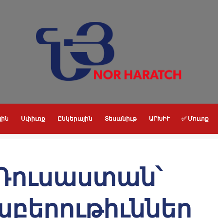
յին
Սփիւռք
Ընկերային
Տեսանիւթ
ԱՐԽԻՒ
✅ Մուտք
Ռուսաստան՝
աբերութիւններ