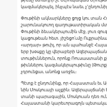
թիւնը մտա­դիր չէ Եւ­րո­պական Միու­թե
կազ­մա­կեր­պել, ինչպէս նաեւ չ՚ըն­դու
Փու­թի­նի ակ­նարկնե­րը ցոյց կու տան
շարունակուող գա­ղու­թա­տիրա­կան մտա
Փու­թի­նի ձե­ւակեր­պումին մէջ, լուռ 
կացութեան հետ. յի­շեցո՛ւ­մը Ուքրաին
«ար­դար» թուիլ, որ ան պա­հան­ջէ Հայ
երբ խօս­քը կը վե­րաբե­րի Ազեր­պայճա
տու­թիւննե­րուն, որոնք Ռուսաստա­նի ք
թիւննե­րու կազ­մա­կեր­պութիւ­նը (Թուր
չդրուեցաւ անոնց առջեւ։
Պէտք է ըն­դունինք, որ Հա­յաս­տան եւ 
նին Մոս­կուայի աչ­քին։ Ազեր­պայճա­նի 
տա­նի պա­րագա­յին, Մոս­կուան դեռ ու­
Հա­յաս­տա­նի կա­րեւո­րագոյն պե­տակա