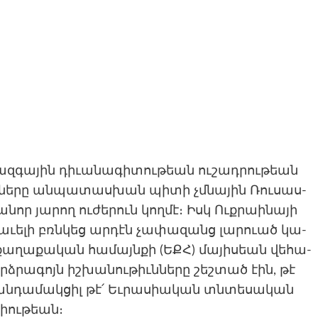
ազ­գա­յին դի­ւանա­գիտու­թեան ու­շադրու­թեան
ւմնե­րը ան­պա­տաս­խան պի­տի չմնա­յին Ռու­սաս­
նոր յա­րող ու­ժե­րուն կող­մէ։ Իսկ Ուքրաինա­յի
 աւե­լի բռնկեց ար­դէն չա­փազանց լա­րուած կա­
 քա­ղաքա­կան հա­մայնքի (ԵՔՀ) մայիսեան վեհա­
ձրա­գոյն իշ­խա­նու­թիւննե­րը շեշ­տած էին, թէ
­դա­մակ­ցիլ թէ՛ Եւ­րա­սիական տնտե­սական
Միու­թեան։