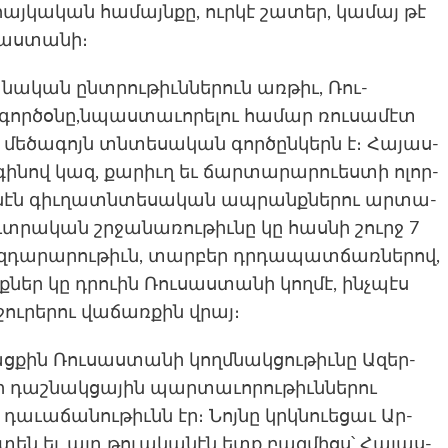
հայ­կա­կան հա­մայնքը, ուրկէ շա­տեր, կա­մայ թէ
սաստա­նի։
նա­կան ընտրու­թիւննե­րուն առ­թիւ, Ռու­
ր­ծօ­նը,նպաս­տա­ւորե­լու հա­մար ռու­սա­մէտ
ի մե­ծագոյն տնտե­սական գոր­ծընկերն է։ Հա­յաս­
­նով կազ, քա­րիւղ եւ ճար­տա­րարուես­տի ոլոր­
­նէն գիւ­ղատնտե­սական ապ­րանքնե­րու ար­տա­
տրա­կան շրջա­նառու­թիւնը կը հաս­նի շուրջ 7
 ազդարարութիւն, տար­բեր դրդա­պատ­ճառնե­րով,
ներ կը դրուին Ռու­սաստա­նի կող­մէ, ինչ­պէս
 ջուրերու վաճառքին վրայ։
քին Ռու­սաստա­նի կողմ­նակ­ցութիւ­նը Ազեր­
 դաշ­նակ­ցա­յին պար­տա­ւորու­թիւննե­րու
դա­ւաճա­նու­թիւնն էր։ Նոյ­նը կրկնուե­ցաւ Ար­
ն եւ այդ թուա­կա­նէն ետք բազ­միցս՝ Հա­յաս­