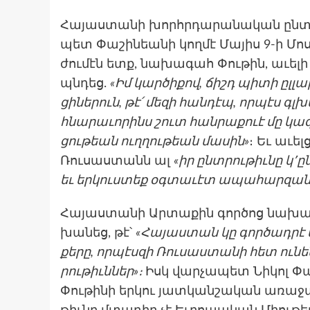
Հա­յաս­տա­նի խորհրդա­րանա­կան ընտրա
պետ Փա­շինեանի կող­մէ Մա­յիս 9-ի Մոս
ժումէն ետք, նա­խագահ Փու­թին, աւե­լի հե
պնդեց.
«Իմ կար­ծի­քով, ճիշդ պի­տի ըլ­
ցինե­րուն, թէ՛ մե­զի հան­դէպ, որ­պէս 
հնա­րաւո­րինս շուտ հան­րա­քուէ մը 
ցութեան ուղ­ղութեան մա­սին»
։ Եւ աւել
Ռու­սաստանն ալ
«իր ընտրու­թիւնը կ՚ը
եւ եր­կուստեք օգ­տա­ւէտ ապա­հար­զան
Հա­յաս­տա­նի Արտաքին գործոց նա­խա
խա­նեց, թէ՝
«Հա­յաս­տան կը գոր­ծադրէ 
քե­րը, որ­պէսզի Ռու­սաստա­նի հետ ու­ն
րու­թիւններ»։
Իսկ վար­չա­պետ Նի­կոլ Փ
Փու­թի­նի եր­կու յատ­կանշա­կան առա­ջ