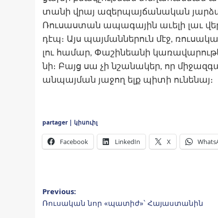
տա­նի վրայ ազերպայ­ճա­նական յար­­ձա­­­
Ռու­­սաս­տան ապա­­գային աւե­­լի լաւ վե­­րա
դէպ։ Այս պայ­­մաննե­­րուն մէջ, ռու­­սա­­­կա
լու հա­­մար, Փա­­շինեանի կա­­ռա­վա­­րու­­թ
նի։ Բայց սա չի նշանակեր, որ մի­ջազ­գ
ան­պայման յա­ջող ելք պիտի ու­նե­նայ։
partager | կիսուիլ
Facebook
LinkedIn
X
Whats
Post
Previous:
Ռուսական նոր «պատիժ»՝ Հայաստանին
navigation