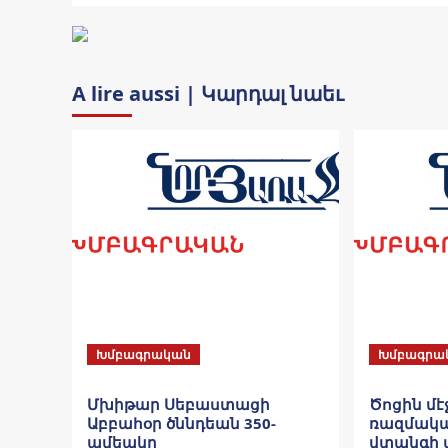
A lire aussi | Կարդալ նաեւ
Խմբագրական
Խմբագրա
Մխիթար Սեբաստացի
Ծոցին մէ
Աբբահօր ծննդեան 350-
ռազմակա
ամեակը
վտանգի