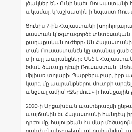
լծակ­ներ են։ Ու­նի նաեւ Ռու­սաստա­նի 
ակա­մայ, կ՚աշ­խա­տին ի նպաստ Ռու­
Յու­նիս 7-ին Հա­յաս­տա­նի խորհրդա­րա
սաստան կ՚օգ­տա­գոր­ծէ տնտե­սական գո
քա­ղաքա­կան ու­ժե­րը։ Ան Հա­յաս­տա­ն
տան Ռու­սաստա­նէն կը ստա­նայ ցած գի
տի այլ ապ­րանքներ։ Մեծ է Հա­յաս­տա
ծման ծա­ւալը դէ­պի Ռու­սաստան։ Առեւ
մի­լիառ տո­լարի։ Պար­բե­րաբար, իբր
կարգ մը ապ­րանքնե­րու մուտքի ար­գելք
ան­ցեալ ամիս՝ «Ջերմուկ»-ի հանքային
2020-ի Ար­ցա­խեան պա­տերազ­մի ընթաց
պայճա­նին եւ Հա­յաս­տա­նի հան­դէպ իր
դրժումը, հա­յու­թեան հա­մար մե­ծագոյն 
ցա­խի բնակ­չու­թեան տեղա­հանման ատե