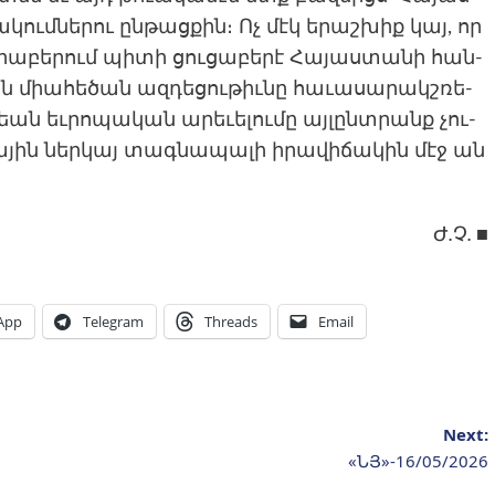
կումնե­­րու ընթացքին։ Ոչ մէկ երաշ­­խիք կայ, որ
բե­­րում պի­­տի ցու­­ցա­­­բերէ Հա­­յաս­­տա­­­նի հան­­
ն միահե­­ծան ազ­­դե­­­ցու­­թիւնը հա­­ւասա­­րա­կշռե­­
եան եւ­­րո­­­պական արե­­ւելու­­մը այ­­լընտրանք չու­­
ա­յին ներ­կայ տագ­նա­պալի իրա­վիճա­կին մէջ ան
Ժ
.
Չ
.
■
App
Telegram
Threads
Email
Next:
«ՆՅ»-16/05/2026