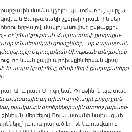
ր­շա­ւին մաս­նակցե­լու պատ­ճա­ռով, վար­չա­
­կո­վեան Յաղ­թա­նակի շքեր­թի հրա­ւէրին մեր­
­ռու եր­թա­լով, մամ­լոյ ասու­լի­սի ըն­թացքին
լար,– թէ՛ բնակ­չութեան, Հա­յաս­տա­նի քա­ղաքա­
գլխա­ւոր տնտե­սական գոր­ծընկեր,– որ Հա­յաս­տան
կազմակերպէր Եւ­րոպական Միու­թեան ան­դա­մակ­
­ցուց, որ նման քայ­լի ար­դիւնքին հի­ման վրայ
նէ, եւ ապա կը դի­մենք դէ­պի մեղմ, քա­ղաքա­կիրթ
»։
րար Արա­րատ Միր­զո­յեան Փու­թի­նին պա­տաս­
եւ ապա­գային ալ պիտի գոր­ծադրէ բո­լոր ջան­
ե­նայ բնականոն գոր­ծընկե­րային առողջ յա­րաբե­
ա­շինեան, մեր­ժե­լով Ռու­սաստա­նի նա­խագահ
արկնե­րը՝ յայ­տա­րարած էր, թէ կա­ռավա­րու­