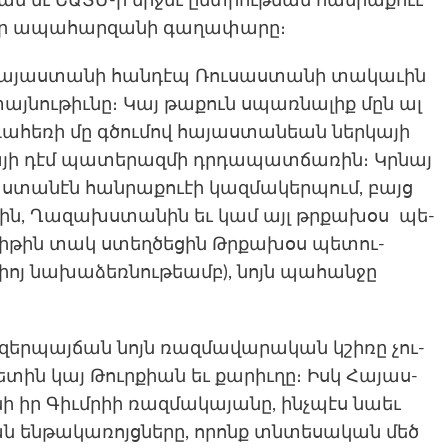
ան եւ ԵԱՏՄ-ի մի­ջեւ ընտրու­թեան հան­րա­քուէ
նիր ապա­հար­զա­նի գա­ղափա­րը։
 Հա­յաս­տա­նի հան­դէպ Ռու­սաստա­նի տակաւին
յ­նութիւ­նը։ Կայ թա­քուն սպառ­նա­լիք մըն ալ
զուգահեռի մը գծումով հայաս­տանեան ներկայի
ա­յի դէմ պա­տե­րազ­մի դրդա­պատ­ճա­ռին։ Կրնայ
աստանէն հան­րա­քուէի կազ­մակերպու­մ, բայց
­նին, Ղա­զախստա­նին եւ կամ այլ թրքա­խօս պե­
ի­թին տակ ստեղ­ծե­­ցին Թրքա­խօս պե­տու­
քիոյ նա­խաձեռ­նութեամբ), նոյն պա­հան­ջը
Ազեր­պայճան նոյն ռազ­մա­վարա­կան կշի­ռը չու­
ետին կայ Թուրքիան եւ քա­րիւ­ղը։ Իսկ Հա­յաս­
նի իր Գիւմրիի ռազ­մա­կայա­նը, ինչպէս նաեւ
ն են­թա­կառոյցնե­րը, որոնք տնտե­սական մեծ