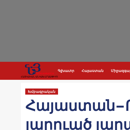
Skip
to
content
Գլխաւոր
Հայաստան
Միջազգա
ՀԱՅԿԱԿԱՆ ԱՆԿԱԽ ԼՐԱՍՓԻՒՌ
Խմբագրական
Հայաստան−
լարուած յար