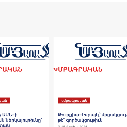
կան
Խմբագրական
ջ ԱՄՆ−ի
Թուրքիա−Իսրայէլ՝ մրցակցութ
ն ներկայութիւնը՝
թէ՞ գործակցութիւն
 տակ
15 Յուլիս, 2026