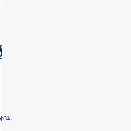
ի՞ւն,