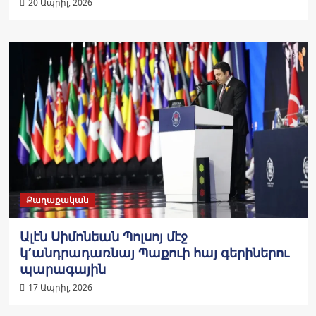
20 Ապրիլ, 2026
Քաղաքական
Ալէն Սիմոնեան Պոլսոյ մէջ
կ՚անդրադառնայ Պաքուի հայ գերիներու
պարագային
17 Ապրիլ, 2026