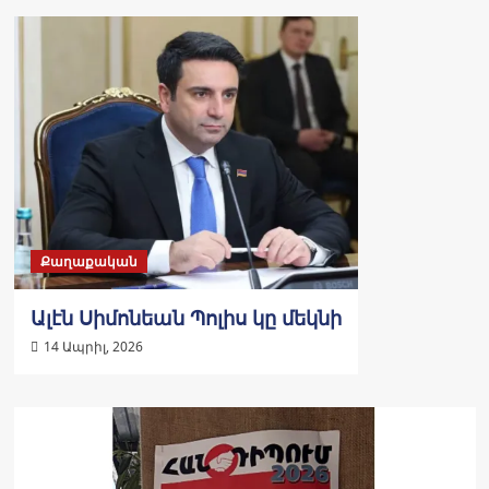
Քաղաքական
Ալէն Սիմոնեան Պոլիս կը մեկնի
14 Ապրիլ, 2026