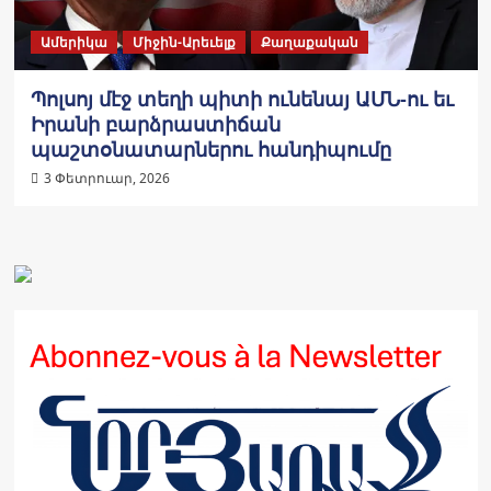
Ամերիկա
Միջին-Արեւելք
Քաղաքական
Պոլսոյ մէջ տեղի պիտի ունենայ ԱՄՆ-ու եւ
Իրանի բարձրաստիճան
պաշտօնատարներու հանդիպումը
3 Փետրուար, 2026