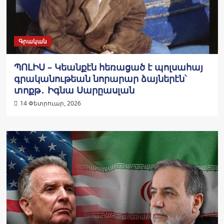
Գրական
ՊՈԼԻՍ – Կեանքէն հեռացած է պոլսահայ
գրականութեան նորարար ձայներէն՝
տոքթ․ Իգնա Սարըասլան
14 Փետրուար, 2026