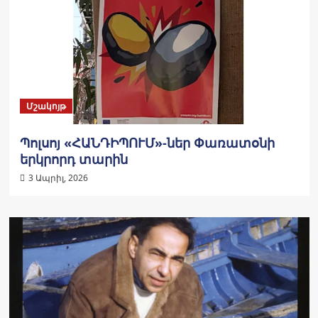
Մշակոյթ
Պոլսոյ «ՀԱՆԴԻՊՈՒՄ»-ներ Փառատօնի
երկրորդ տարին
3 Ապրիլ, 2026