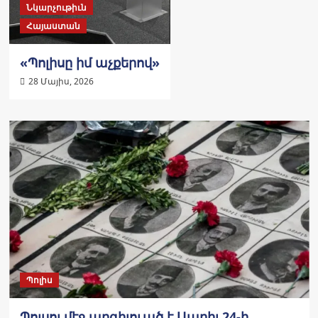
Նկարչութիւն
Հայաստան
«Պո­լիսը իմ աչ­քե­րով»
28 Մայիս, 2026
Պոլիս
Պոլսոյ մէջ արգիլուած է Ապրիլ 24-ի